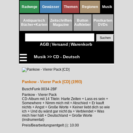
Radwege
Gewässer
Themen
Regionen
Musik
Antiquarisch
Zeitschriften
Button
Postkarten
Bücher+Karten
Magazine
Aufkleber
DVDs
AGB
Versand
Warenkorb
|
|
☰
Musik >> CD - Deutsch
Pankow - Vierer Pack [CD] (1993)
BuschFunk 0034-2BF
Pankow - Vierer Pack
CD-Album mit 14 Titeln: Harte Zeiten + Lass es sein +
Somewhere + Nimm mich mit + Abschied + Er kauft
nichts + Angst + Große Worte + Keiner liebt dich so wie
ich + Und du wärst gar nicht da + Verblendet + Was
mich hier hält + Deutschland + Große Worte
(instrumental)
Preis/Bearbeitungsentgelt
(i)
: 10.00