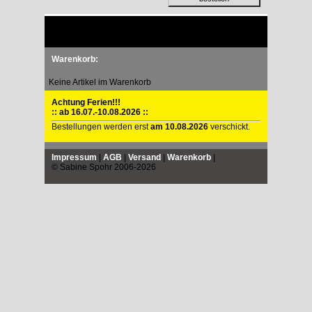
Warenkorb:
Keine Artikel im Warenkorb
Achtung Ferien!!!
:: ab 16.07.-10.08.2026 ::
Bestellungen werden erst
am 10.08.2026
verschickt.
Impressum
|
AGB
|
Versand
|
Warenkorb
|
© Sabine Spohr 2006-2026