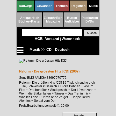
Radwege
Gewässer
Themen
Regionen
Musik
Antiquarisch
Zeitschriften
Button
Postkarten
Bücher+Karten
Magazine
Aufkleber
DVDs
AGB
Versand
Warenkorb
|
|
☰
Musik >> CD - Deutsch
Reform - Die grössten Hits [CD] (2007)
Sony BMG / AMIGA 88697070772
Reform - Die größten Hits [CD] 15 Titel: Ich suche dich
+ He, Schwester küss mich + Dicke Bohnen + Wie im
Film + Drachentöter + Stadtgesicht + Der Löwenzahn +
Wenn die Blätter fallen + Tänzer + Das Tier in mir +
Was ich liebe + Uhren ohne Zeiger + Hoppe Reiter +
Atemlos + Soldat vom Don
Preis/Bearbeitungsentgelt
(i)
: 10.00