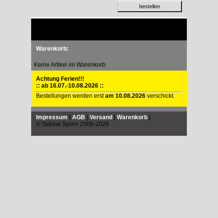
Warenkorb:
Keine Artikel im Warenkorb
Achtung Ferien!!!
:: ab 16.07.-10.08.2026 ::
Bestellungen werden erst
am 10.08.2026
verschickt.
Impressum
|
AGB
|
Versand
|
Warenkorb
|
© Sabine Spohr 2006-2026