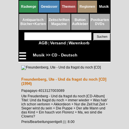
Radwege
Gewässer
Themen
Regionen
Musik
Antiquarisch
Zeitschriften
Button
Postkarten
Bücher+Karten
Magazine
Aufkleber
DVDs
AGB
Versand
Warenkorb
|
|
☰
Musik >> CD - Deutsch
Freundenberg, Ute - Und da fragst du noch [CD]
(1994)
Papagayo 4013127003089
Ute Freudenberg - Und da fragst du noch [CD-Album]
Titel: Und da fragst du noch + immer wieder + Was hab'
ich schon verloren + Akkordeon + Nur die Zeit hat Zeit +
Sieger wirst du sein + Die Puppe + Der alte Mann und
das Kind + Ein hauch von Florenz + Ma, wo sind die
Clowns?
Preis/Bearbeitungsentgelt
(i)
: 8.00