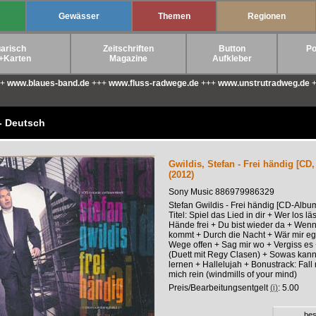
Gewässer
Themen
Regionen
arisch
Zeitschriften
Button
Po
+Karten
Magazine
Aufkleber
++
www.blaues-band.de
+++
www.fluss-radwege.de
+++
www.unstrutradweg.de
+
- Deutsch
Gwildis, Stefan - Frei händig [CD,
(2012)
Sony Music 886979986329
Stefan Gwildis - Frei händig [CD-Albu
Titel: Spiel das Lied in dir + Wer los läs
Hände frei + Du bist wieder da + Wenn 
kommt + Durch die Nacht + Wär mir ega
Wege offen + Sag mir wo + Vergiss es
(Duett mit Regy Clasen) + Sowas kann
lernen + Hallelujah + Bonustrack: Fall 
mich rein (windmills of your mind)
Preis/Bearbeitungsentgelt
(i)
: 5.00