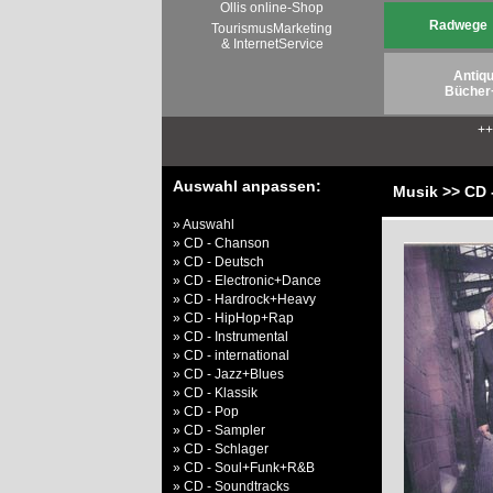
Ollis online-Shop
Radwege
TourismusMarketing
& InternetService
Antiqu
Bücher
+
Auswahl anpassen:
Musik >> CD 
» Auswahl
» CD - Chanson
» CD - Deutsch
» CD - Electronic+Dance
» CD - Hardrock+Heavy
» CD - HipHop+Rap
» CD - Instrumental
» CD - international
» CD - Jazz+Blues
» CD - Klassik
» CD - Pop
» CD - Sampler
» CD - Schlager
» CD - Soul+Funk+R&B
» CD - Soundtracks