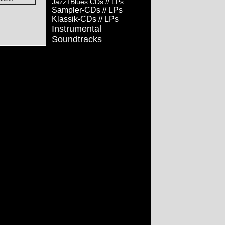
Jazz+Blues CDs
// LPs
Sampler-CDs
// LPs
Klassik-CDs
// LPs
Instrumental
Soundtracks