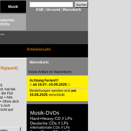
Musik
AGB
|
Versand
|
Warenkorb
stkarten
DVDs
++
Artikelanzahl:
Warenkorb:
 Digipack]
Keine Artikel im Warenkorb
Achtung Ferien!!!
:: ab 16.07.-10.08.2026 ::
m]
st, hat die
Bestellungen werden erst
am
die Flut
10.08.2026
verschickt.
l + Alle
 + Ohne dich
's nich
nicht auf
Musik-DVDs
Hard+Heavy-CD
// LPs
Deutsche CDs
// LPs
internationale CDs
// LPs