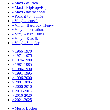
» Maxi - deutsch
» Maxi - HipHop+Rap
» Maxi - international
» Pock-it / 3" Single
» Vinyl - deutsch
» Vinyl - Hardrock+Heavy
» Vinyl - international
» Vinyl - Jazz+Blues
» Vinyl - Klassik
» Vinyl - Sampler
> 1966-1970
> 1971-1975
> 1976-1980
> 1981-1985
> 1986-1990
> 1991-1995
> 1996-2000
> 2001-2005
> 2006-2010
> 2011-2015
> 2016-2020
> 2021-2025
» Musik-Bücher