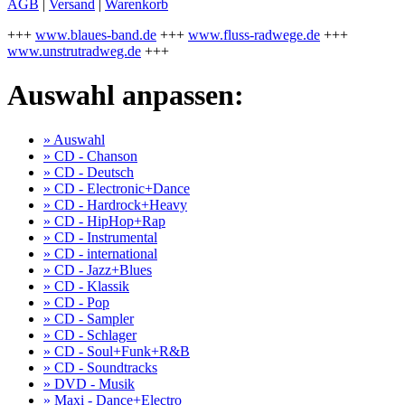
AGB
|
Versand
|
Warenkorb
+++
www.blaues-band.de
+++
www.fluss-radwege.de
+++
www.unstrutradweg.de
+++
Auswahl anpassen:
» Auswahl
» CD - Chanson
» CD - Deutsch
» CD - Electronic+Dance
» CD - Hardrock+Heavy
» CD - HipHop+Rap
» CD - Instrumental
» CD - international
» CD - Jazz+Blues
» CD - Klassik
» CD - Pop
» CD - Sampler
» CD - Schlager
» CD - Soul+Funk+R&B
» CD - Soundtracks
» DVD - Musik
» Maxi - Dance+Electro