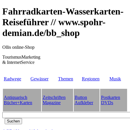
Fahrradkarten-Wasserkarten-
Reiseführer // www.spohr-
demian.de/bb_shop
Ollis online-Shop
TourismusMarketing
& InternetService
Radwege
Gewässer
Themen
Regionen
Musik
Antiquarisch
Zeitschriften
Button
Postkarten
Bücher+Karten
Magazine
Aufkleber
DVDs