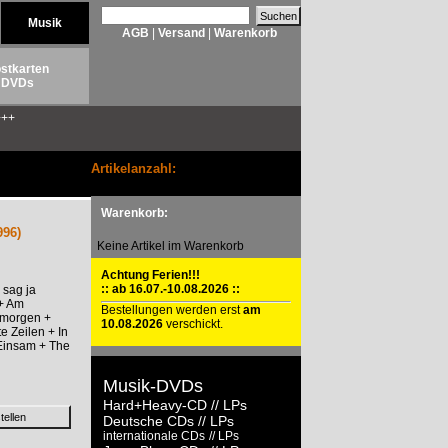
Musik
AGB
|
Versand
|
Warenkorb
stkarten
DVDs
++
Artikelanzahl:
Warenkorb:
996)
Keine Artikel im Warenkorb
Achtung Ferien!!!
:: ab 16.07.-10.08.2026 ::
 sag ja
 + Am
Bestellungen werden erst
am
agmorgen +
10.08.2026
verschickt.
te Zeilen + In
 Einsam + The
Musik-DVDs
Hard+Heavy-CD
// LPs
Deutsche CDs
// LPs
internationale CDs
// LPs