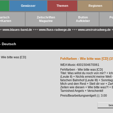
Gewässer
Themen
Regionen
arisch
Zeitschriften
Button
Po
+Karten
Magazine
Aufkleber
++
www.blaues-band.de
+++
www.fluss-radwege.de
+++
www.unstrutradweg.de
+
- Deutsch
Fehlfarben - Wie bitte was [CD] (1
WEA Music 4001504670061
Fehlfarben - Wie bitte was [CD]
Titel: Was willst du noch von mir? + Ich
(Leute II) + Nichts erreicht meine Welt
falschen Bahnhof (Leute III) + Sonnt
Mich und den Rest + Stell dir vor + Zar
Zeiten wie diesen + Wie bitte was?! +
Tarnished Angels + Verschenkt!
Preis/Bearbeitungsentgelt
(i)
: 3.00