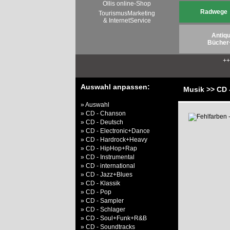
Ollis online-Shop
Radwege
TourismusMarketing
& InternetService
Antiqu
Bücher
+
Auswahl anpassen:
Musik >> CD 
» Auswahl
» CD - Chanson
» CD - Deutsch
» CD - Electronic+Dance
» CD - Hardrock+Heavy
» CD - HipHop+Rap
» CD - Instrumental
» CD - international
» CD - Jazz+Blues
» CD - Klassik
» CD - Pop
» CD - Sampler
» CD - Schlager
» CD - Soul+Funk+R&B
» CD - Soundtracks