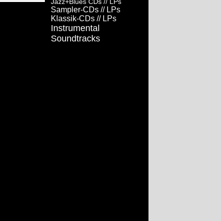
Jazz+Blues CDs
// LPs
Sampler-CDs
// LPs
Klassik-CDs
// LPs
Instrumental
Soundtracks