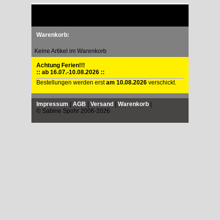
Warenkorb:
Keine Artikel im Warenkorb
Achtung Ferien!!!
:: ab 16.07.-10.08.2026 ::
Bestellungen werden erst
am 10.08.2026
verschickt.
Impressum
|
AGB
|
Versand
|
Warenkorb
|
© Sabine Spohr 2006-2026