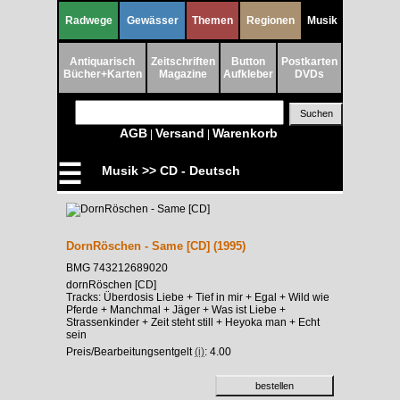
Radwege
Gewässer
Themen
Regionen
Musik
Antiquarisch
Zeitschriften
Button
Postkarten
Bücher+Karten
Magazine
Aufkleber
DVDs
AGB
Versand
Warenkorb
|
|
☰
Musik >> CD - Deutsch
DornRöschen - Same [CD] (1995)
BMG 743212689020
dornRöschen [CD]
Tracks: Überdosis Liebe + Tief in mir + Egal + Wild wie
Pferde + Manchmal + Jäger + Was ist Liebe +
Strassenkinder + Zeit steht still + Heyoka man + Echt
sein
Preis/Bearbeitungsentgelt
(i)
: 4.00