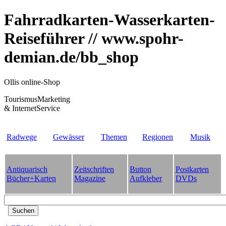
Fahrradkarten-Wasserkarten-
Reiseführer // www.spohr-
demian.de/bb_shop
Ollis online-Shop
TourismusMarketing
& InternetService
Radwege
Gewässer
Themen
Regionen
Musik
Antiquarisch
Zeitschriften
Button
Postkarten
Bücher+Karten
Magazine
Aufkleber
DVDs