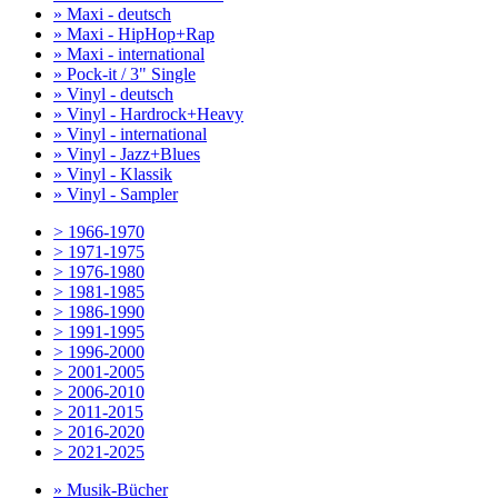
» Maxi - deutsch
» Maxi - HipHop+Rap
» Maxi - international
» Pock-it / 3" Single
» Vinyl - deutsch
» Vinyl - Hardrock+Heavy
» Vinyl - international
» Vinyl - Jazz+Blues
» Vinyl - Klassik
» Vinyl - Sampler
> 1966-1970
> 1971-1975
> 1976-1980
> 1981-1985
> 1986-1990
> 1991-1995
> 1996-2000
> 2001-2005
> 2006-2010
> 2011-2015
> 2016-2020
> 2021-2025
» Musik-Bücher