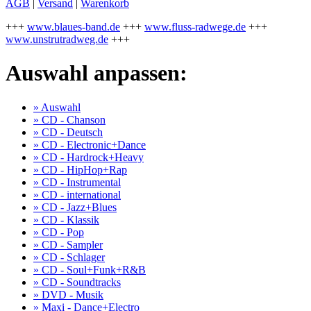
AGB
|
Versand
|
Warenkorb
+++
www.blaues-band.de
+++
www.fluss-radwege.de
+++
www.unstrutradweg.de
+++
Auswahl anpassen:
» Auswahl
» CD - Chanson
» CD - Deutsch
» CD - Electronic+Dance
» CD - Hardrock+Heavy
» CD - HipHop+Rap
» CD - Instrumental
» CD - international
» CD - Jazz+Blues
» CD - Klassik
» CD - Pop
» CD - Sampler
» CD - Schlager
» CD - Soul+Funk+R&B
» CD - Soundtracks
» DVD - Musik
» Maxi - Dance+Electro