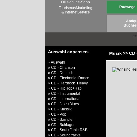
Ollis online-Shop
Radwege
TourismusMarketing
& InternetService
Antiqu
Bücher
+
Auswahl anpassen:
Musik >> CD 
» Auswahl
» CD - Chanson
» CD - Deutsch
» CD - Electronic+Dance
» CD - Hardrock+Heavy
» CD - HipHop+Rap
» CD - Instrumental
» CD - international
» CD - Jazz+Blues
» CD - Klassik
» CD - Pop
» CD - Sampler
» CD - Schlager
» CD - Soul+Funk+R&B
» CD - Soundtracks