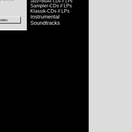
Jazz+Blues CDs
// LPs
Sampler-CDs
// LPs
Klassik-CDs
// LPs
Instrumental
Soundtracks