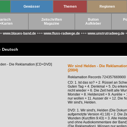
Gewässer
Themen
Regionen
arisch
Zeitschriften
Button
Po
+Karten
Magazine
Aufkleber
++
www.blaues-band.de
+++
www.fluss-radwege.de
+++
www.unstrutradweg.de
+
- Deutsch
Wir sind Helden - Die Reklamati
(2004)
Reklamation Records 724357669900
CD: 1. Ist das so? + 2. Rüssel an Schw
Guten Tag + 4. Denkmal + 5. Du erken
nicht wieder + 6. Die Zeit heilt alle Wu
Monster + 8. Heldenzeit + 9. Aurélie +
nur wollen + 11. Ausser dir + 12. Die N
Wir sind's, Helden.
DVD: 1. Wir sind's, Helden (Die Dokum
aufgemotzte Version 41:18) + 2. Die Zeit
Wunden (Kurzfilm 9:43) + 3. Alle Held
und ohne Audiokommentare der Band)
(Die Reklamation), Müssen nur wollen,