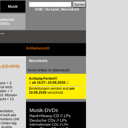
Musik
AGB
|
Versand
|
Warenkorb
stkarten
DVDs
++
Artikelanzahl:
Warenkorb:
on [CD+DVD]
Keine Artikel im Warenkorb
Achtung Ferien!!!
:: ab 16.07.-10.08.2026 ::
anz + 3.
nst mich
Bestellungen werden erst
am
nden + 7.
10.08.2026
verschickt.
 10. Müssen
acht + 13.
Musik-DVDs
entation,
 heilt alle
Hard+Heavy-CD
// LPs
envideos (mit
Deutsche CDs
// LPs
 Guten tag
internationale CDs
// LPs
 Aurélie,