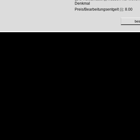
Denkmal
Preis/Bearbeitungsentgelt
(i)
: 8.00