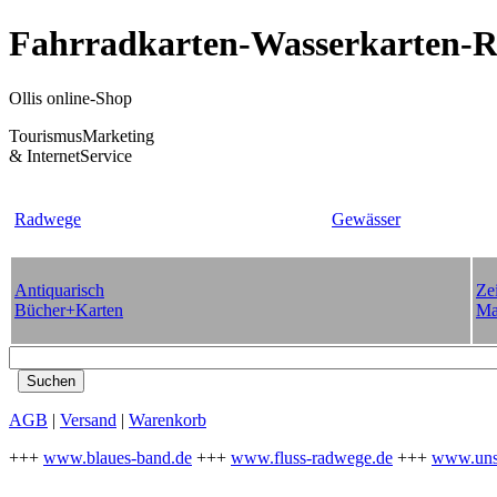
Fahrradkarten-Wasserkarten-Re
Ollis online-Shop
TourismusMarketing
& InternetService
Radwege
Gewässer
Antiquarisch
Zei
Bücher+Karten
Ma
AGB
|
Versand
|
Warenkorb
+++
www.blaues-band.de
+++
www.fluss-radwege.de
+++
www.uns