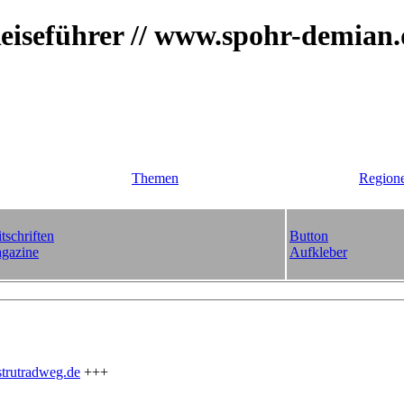
iseführer // www.spohr-demian
Themen
Region
tschriften
Button
gazine
Aufkleber
trutradweg.de
+++