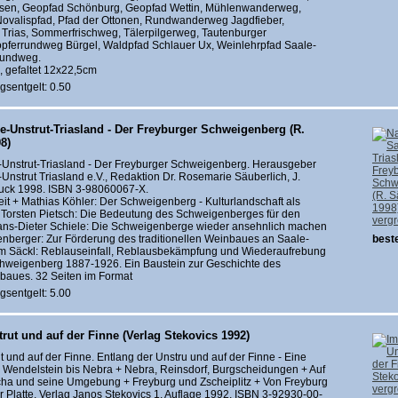
sen, Geopfad Schönburg, Geopfad Wettin, Mühlenwanderweg,
ovalispfad, Pfad der Ottonen, Rundwanderweg Jagdfieber,
i Trias, Sommerfrischweg, Tälerpilgerweg, Tautenburger
öpferrundweg Bürgel, Waldpfad Schlauer Ux, Weinlehrpfad Saale-
)rundweg.
 gefaltet 12x22,5cm
gsentgelt: 0.50
e-Unstrut-Triasland - Der Freyburger Schweigenberg (R.
8)
-Unstrut-Triasland - Der Freyburger Schweigenberg. Herausgeber
Unstrut Triasland e.V., Redaktion Dr. Rosemarie Säuberlich, J.
uck 1998. ISBN 3-98060067-X.
eit + Mathias Köhler: Der Schweigenberg - Kulturlandschaft als
 Torsten Pietsch: Die Bedeutung des Schweigenberges für den
verg
ans-Dieter Schiele: Die Schweigenberge wieder ansehnlich machen
enberger: Zur Förderung des traditionellen Weinbaues an Saale-
beste
im Säckl: Reblauseinfall, Reblausbekämpfung und Wiederaufrebung
chweigenberg 1887-1926. Ein Baustein zur Geschichte des
baues. 32 Seiten im Format
gsentgelt: 5.00
trut und auf der Finne (Verlag Stekovics 1992)
ut und auf der Finne. Entlang der Unstru und auf der Finne - Eine
Wendelstein bis Nebra + Nebra, Reinsdorf, Burgscheidungen + Auf
cha und seine Umgebung + Freyburg und Zscheiplitz + Von Freyburg
verg
er Platte. Verlag Janos Stekovics 1. Auflage 1992, ISBN 3-92930-00-