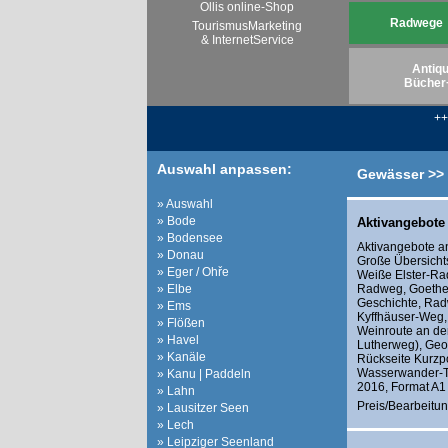
Ollis online-Shop
Radwege
TourismusMarketing
& InternetService
Antiqu
Bücher
+
Auswahl anpassen:
Gewässer >> 
» Auswahl
» Bode
Aktivangebote 
» Bodensee
Aktivangebote a
» Donau
Große Übersich
» Eger / Ohře
Weiße Elster-Rad
» Elbe
Radweg, Goethe
Geschichte, Rad
» Ems
Kyffhäuser-Weg
» Flößen
Weinroute an der
» Havel
Lutherweg), Geo
» Kanäle
Rückseite Kurzp
Wasserwander-To
» Kanu | Paddeln
2016, Format A1 
» Lahn
Preis/Bearbeitun
» Lausitzer Seen
» Lech
» Leipziger Seenland