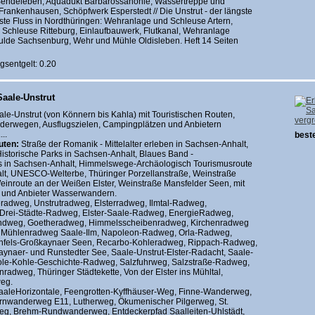
endeleben, Aquädukt Barbarossahöhle, Wassertreppe und
rankenhausen, Schöpfwerk Esperstedt // Die Unstrut - der längste
ste Fluss in Nordthüringen: Wehranlage und Schleuse Artern,
Schleuse Ritteburg, Einlaufbauwerk, Flutkanal, Wehranlage
mulde Sachsenburg, Wehr und Mühle Oldisleben. Heft 14 Seiten
gsentgelt: 0.20
Saale-Unstrut
ale-Unstrut (von Könnern bis Kahla) mit Touristischen Routen,
verg
rwegen, Ausflugszielen, Campingplätzen und Anbietern
..
beste
uten:
Straße der Romanik - Mittelalter erleben in Sachsen-Anhalt,
istorische Parks in Sachsen-Anhalt, Blaues Band -
 in Sachsen-Anhalt, Himmelswege-Archäologisch Tourismusroute
lt, UNESCO-Welterbe, Thüringer Porzellanstraße, Weinstraße
einroute an der Weißen Elster, Weinstraße Mansfelder Seen, mit
 und Anbieter Wasserwandern.
radweg, Unstrutradweg, Elsterradweg, Ilmtal-Radweg,
Drei-Städte-Radweg, Elster-Saale-Radweg, EnergieRadweg,
undweg, Goetheradweg, Himmelsscheibenradweg, Kirchenradweg
, Mühlenradweg Saale-Ilm, Napoleon-Radweg, Orla-Radweg,
nfels-Großkaynaer Seen, Recarbo-Kohleradweg, Rippach-Radweg,
naer- und Runstedter See, Saale-Unstrut-Elster-Radacht, Saale-
le-Kohle-Geschichte-Radweg, Salzfuhrweg, Salzstraße-Radweg,
radweg, Thüringer Städtekette, Von der Elster ins Mühltal,
eg.
aleHorizontale, Feengrotten-Kyffhäuser-Weg, Finne-Wanderweg,
rnwanderweg E11, Lutherweg, Ökumenischer Pilgerweg, St.
eg, Brehm-Rundwanderweg, Entdeckerpfad Saalleiten-Uhlstädt,