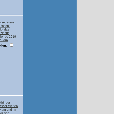
rößern
llen: