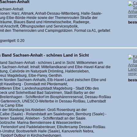
Sachsen-Anhalt
achsen-Anhalt
gionen: Harz, Altmark, Anhalt-Dessau-Wittenberg, Halle-Saale-
verg
urg-Elbe-Börde-Heide sowie der Themenrouten Straße der
nträume, Blaues Band und Himmelsscheibe, Radwege,
beste
t Anschrift, Öffnungszeiten und Servicesybolik,
 mit den Themenrouten und Campingplätzen. Format ca A1, gefaltet
gsentgelt: 0.20
s Band Sachsen-Anhalt - schönes Land in Sicht
Band Sachsen-Anhalt - schönes Land in Sicht. Willkommen am
Sachsen-Anhalt. Inhalt: Mittellandkanal und Elbe-Havel-Kanal die
dung, Calvörde im Naturpark Drömling, Haldensleben,
verg
euz Magdeburg, Elbe-Parey, Genthin.
im Norden Sachsen-Anhalts, Elb-Havel-Land zwischen Elbe und
beste
dt Havelberg - Domstadt mit Pferdemarkt,
ittleren Elbe: Landeshauptstadt Magdeburg - Stadt Otto des
eck und Soleheilbad Bad Salzelmen, Stadt Barby an der
reitenhagen - Schifferdorf im Biosphärenreservat, Dessau-Roßlau
, Gartenreich, UNESCO-Welterbe in Dessau-Roßlau, Lutherstadt
ina Camp Elbe
n der Mündung bis Alsleben: Groß Rosenburg an der
albe (Saale) - Rolandstadt am Saalebogen, Bernburg (Saale) -
eren Saaletal, Alsleben - Schifferstadt an der Saale.
Goitzsche: Marina Bernsteinsee & Wasserzentren.
: Feriendorf und Paddelabenteuer, Elbufercamp Dessau-Roßlau.
-Unstrut: Bootsverleih Halle (Saale), Kanuverleih Nebra,
Tipidorf Outtour in Kirchscheidungen.