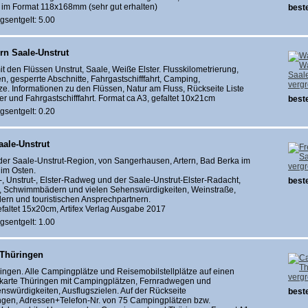
n im Format 118x168mm (sehr gut erhalten)
beste
gsentgelt: 5.00
n Saale-Unstrut
it den Flüssen Unstrut, Saale, Weiße Elster. Flusskilometrierung,
, gesperrte Abschnitte, Fahrgastschifffahrt, Camping,
verg
ze. Informationen zu den Flüssen, Natur am Fluss, Rückseite Liste
r und Fahrgastschifffahrt. Format ca A3, gefaltet 10x21cm
beste
gsentgelt: 0.20
aale-Unstrut
der Saale-Unstrut-Region, von Sangerhausen, Artern, Bad Berka im
verg
 im Osten.
le-, Unstrut-, Elster-Radweg und der Saale-Unstrut-Elster-Radacht,
beste
 Schwimmbädern und vielen Sehenswürdigkeiten, Weinstraße,
ldern und touristischen Ansprechpartnern.
efaltet 15x20cm, Artifex Verlag Ausgabe 2017
gsentgelt: 1.00
Thüringen
ngen. Alle Campingplätze und Reisemobilstellplätze auf einen
verg
tskarte Thüringen mit Campingplätzen, Fernradwegen und
nswürdigkeiten, Ausflugszielen. Auf der Rückseite
beste
gen, Adressen+Telefon-Nr. von 75 Campingplätzen bzw.