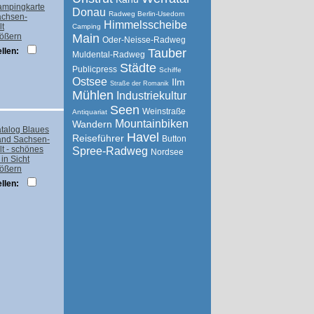
Donau
Radweg Berlin-Usedom
Himmelsscheibe
Camping
rößern
Main
Oder-Neisse-Radweg
llen:
Tauber
Muldental-Radweg
Städte
Publicpress
Schiffe
Ostsee
Ilm
Straße der Romanik
Mühlen
Industriekultur
Seen
Weinstraße
Antiquariat
Mountainbiken
Wandern
Havel
Reiseführer
Button
Spree-Radweg
Nordsee
rößern
llen: