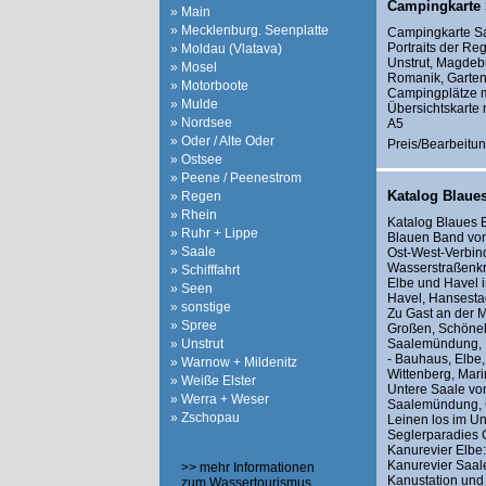
Campingkarte 
» Main
» Mecklenburg. Seenplatte
Campingkarte S
Portraits der Re
» Moldau (Vlatava)
Unstrut, Magdeb
» Mosel
Romanik, Garte
» Motorboote
Campingplätze mi
» Mulde
Übersichtskarte
» Nordsee
A5
» Oder / Alte Oder
Preis/Bearbeitun
» Ostsee
» Peene / Peenestrom
Katalog Blaue
» Regen
» Rhein
Katalog Blaues 
» Ruhr + Lippe
Blauen Band von 
» Saale
Ost-West-Verbin
Wasserstraßenkr
» Schifffahrt
Elbe und Havel 
» Seen
Havel, Hansesta
» sonstige
Zu Gast an der M
» Spree
Großen, Schöneb
» Unstrut
Saalemündung, B
- Bauhaus, Elbe
» Warnow + Mildenitz
Wittenberg, Mar
» Weiße Elster
Untere Saale vo
» Werra + Weser
Saalemündung, C
» Zschopau
Leinen los im Unt
Seglerparadies 
Kanurevier Elbe
Kanurevier Saale
>> mehr Informationen
Kanustation und 
zum Wassertourismus