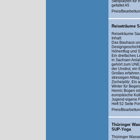
Stellplätzen fü
gefaltet A5
Preis/Bearbeitun
Reiseträume S
Reiseträume Sac
Inhalt:
Das Bauhaus un
Designgeschichte
Höhenflug und S
Ein dreifaches Le
in Sachsen Anla
gehört zum UNES
der Unstrut, ein 
Großes erfahren.
stressigen Allta
Zscheiplitz. Eis 
Winter für Begei
Henric Bogen ist
europäische Kult
Jugend eigene F
Heft 52 Seite Fo
Preis/Bearbeitun
Thüringer Was
SUP-Yoga
Thüringer Wasse