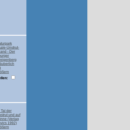
rößern
llen:
rößern