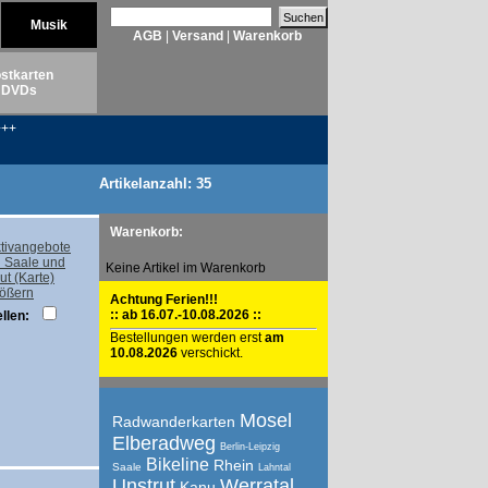
Musik
AGB
|
Versand
|
Warenkorb
stkarten
DVDs
++
Artikelanzahl: 35
Warenkorb:
Keine Artikel im Warenkorb
rößern
Achtung Ferien!!!
:: ab 16.07.-10.08.2026 ::
llen:
Bestellungen werden erst
am
10.08.2026
verschickt.
Mosel
Radwanderkarten
Elberadweg
Berlin-Leipzig
Bikeline
Rhein
Saale
Lahntal
Unstrut
Werratal
Kanu