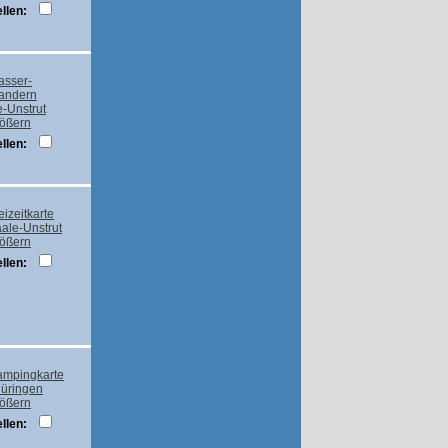
llen:
rößern
llen:
rößern
llen:
rößern
llen: