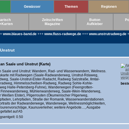
Gewässer
Themen
Regionen
arisch
Zeitschriften
Button
Po
+Karten
Magazine
Aufkleber
++
www.blaues-band.de
+++
www.fluss-radwege.de
+++
www.unstrutradweg.de
+
Unstrut
an Saale und Unstrut (Karte)
n Saale und Unstrut: Wandern, Rad- und Wasserwandern, Wellness.
tskarte mit Radwegen (Saale-Radwanderweg, Unstrut-Rdaweg,
verg
weg, Saale-Unstrut-Elster-Radacht, Radweg Salzstraße, Ilmtal-
radweg, Himmelsscheiben-Radweg, Radweg Sohle-Kohle-
beste
weg Halle-Petersberg-Fuhne), Wanderwegen (Feengrotten-
, Finnewanderweg, Mühlenwanderweg, Saale-Wein-Wanderweg,
 Weißen Elster), Pilgerrouten (Ökumenischer Pilgerweg,
pfaden, Lehrpfaden, Straße der Romanik, Wasserwanderstationen.
ortraits der Radwanderwege, Wanderwege, Wellnessmöglichkeiten,
urenvorschläge, Kaunuverleiher, weitere Angebote...., Ausgabe
gefaltet auf A5
gsentgelt: 0.50