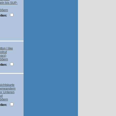
rößern
llen:
rößern
llen:
rößern
llen: