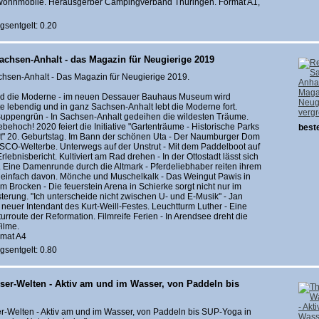
r Wohnmobile. Herausgerber Campingverband Thüringen. Format A1,
gsentgelt: 0.20
achsen-Anhalt - das Magazin für Neugierige 2019
hsen-Anhalt - Das Magazin für Neugierige 2019.
d die Moderne - im neuen Dessauer Bauhaus Museum wird
 lebendig und in ganz Sachsen-Anhalt lebt die Moderne fort.
verg
uppengrün - In Sachsen-Anhalt gedeihen die wildesten Träume.
behoch! 2020 feiert die Initiative "Gartenträume - Historische Parks
beste
lt" 20. Geburtstag. Im Bann der schönen Uta - Der Naumburger Dom
CO-Welterbe. Unterwegs auf der Unstrut - Mit dem Paddelboot auf
Erlebnisbericht. Kultiviert am Rad drehen - In der Ottostadt lässt sich
 Eine Damenrunde durch die Altmark - Pferdeliebhaber reiten ihrem
g einfach davon. Mönche und Muschelkalk - Das Weingut Pawis in
am Brocken - Die feuerstein Arena in Schierke sorgt nicht nur im
sterung. "Ich unterscheide nicht zwischen U- und E-Musik" - Jan
 neuer Intendant des Kurt-Weill-Festes. Leuchtturm Luther - Eine
urroute der Reformation. Filmreife Ferien - In Arendsee dreht die
ilme.
rmat A4
gsentgelt: 0.80
ser-Welten - Aktiv am und im Wasser, von Paddeln bis
r-Welten - Aktiv am und im Wasser, von Paddeln bis SUP-Yoga in