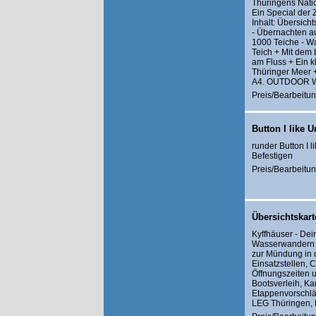
Thüringens Nati
Ein Special der
Inhalt: Übersich
- Übernachten a
1000 Teiche - Wa
Teich + Mit dem 
am Fluss + Ein k
Thüringer Meer +
A4. OUTDOOR W
Preis/Bearbeitun
Button I like U
runder Button I 
Befestigen
Preis/Bearbeitun
Übersichtskar
Kyffhäuser - De
Wasserwandern au
zur Mündung in d
Einsatzstellen, 
Öffnungszeiten un
Bootsverleih, K
Etappenvorschlä
LEG Thüringen, 