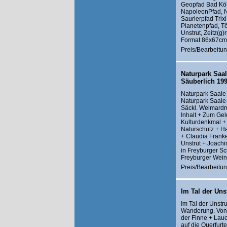
Geopfad Bad Kö
NapoleonPfad, N
Saurierpfad Trix
Planetenpfad, T
Unstrut, Zeitz(g
Format 86x67cm,
Preis/Bearbeitun
Naturpark Saal
Säuberlich 199
Naturpark Saale
Naturpark Saale-
Säckl. Weimardr
Inhalt + Zum Gel
Kulturdenkmal +
Naturschutz + H
+ Claudia Frank
Unstrut + Joach
in Freyburger S
Freyburger Wein
Preis/Bearbeitun
Im Tal der Uns
Im Tal der Unstr
Wanderung. Von 
der Finne + Lau
auf die Querfurt