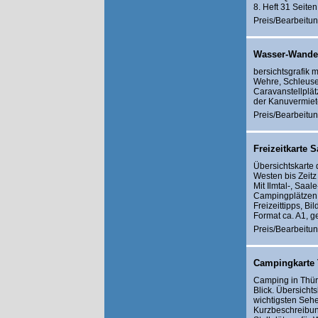
8. Heft 31 Seite
Preis/Bearbeitun
Wasser-Wander
bersichtsgrafik m
Wehre, Schleusen
Caravanstellplät
der Kanuvermiete
Preis/Bearbeitun
Freizeitkarte S
Übersichtskarte 
Westen bis Zeitz
Mit Ilmtal-, Saa
Campingplätzen,
Freizeittipps, Bi
Format ca. A1, g
Preis/Bearbeitun
Campingkarte 
Camping in Thüri
Blick. Übersich
wichtigsten Sehe
Kurzbeschreibun