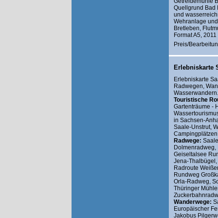
Getreidemühle B
Quellgrund Bad F
und wasserreich
Wehranlage und 
Bretleben, Flut
Format A5, 2011
Preis/Bearbeitun
Erlebniskarte 
Erlebniskarte Sa
Radwegen, Wande
Wasserwandern..
Touristische Ro
Gartenträume - H
Wassertourismus
in Sachsen-Anha
Saale-Unstrut, W
Campingplätzen
Radwege:
Saale
Dolmenradweg, 
Geiseltalsee R
Jena-Thalbügel
Radroute Weiße
Rundweg Großkay
Orla-Radweg, So
Thüringer Mühlen
Zuckerbahnradw
Wanderwege:
Sa
Europäischer Fe
Jakobus Pilgerw