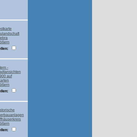
rößern
llen:
rößern
llen:
rößern
llen: