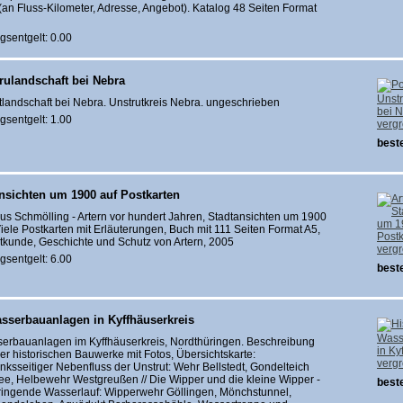
(an Fluss-Kilometer, Adresse, Angebot). Katalog 48 Seiten Format
gsentgelt: 0.00
rulandschaft bei Nebra
tlandschaft bei Nebra. Unstrutkreis Nebra. ungeschrieben
gsentgelt: 1.00
verg
beste
ansichten um 1900 auf Postkarten
s Schmölling - Artern vor hundert Jahren, Stadtansichten um 1900
Viele Postkarten mit Erläuterungen, Buch mit 111 Seiten Format A5,
tkunde, Geschichte und Schutz von Artern, 2005
verg
gsentgelt: 6.00
beste
asserbauanlagen in Kyffhäuserkreis
serbauanlagen im Kyffhäuserkreis, Nordthüringen. Beschreibung
er historischen Bauwerke mit Fotos, Übersichtskarte:
verg
linksseitiger Nebenfluss der Unstrut: Wehr Bellstedt, Gondelteich
e, Helbewehr Westgreußen // Die Wipper und die kleine Wipper -
beste
ringende Wasserlauf: Wipperwehr Göllingen, Mönchstunnel,