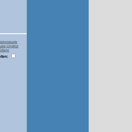
rößern
llen: