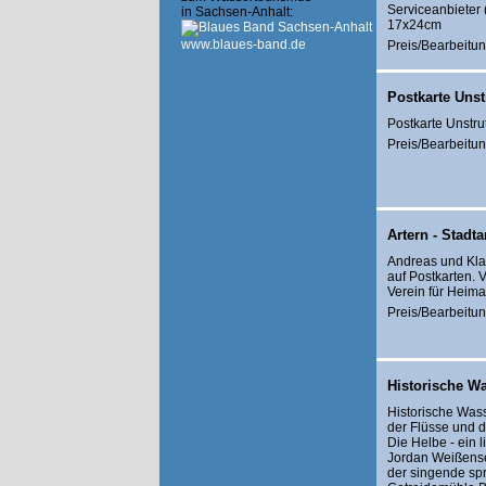
Serviceanbieter 
in Sachsen-Anhalt:
17x24cm
www.blaues-band.de
Preis/Bearbeitun
Postkarte Unst
Postkarte Unstru
Preis/Bearbeitun
Artern - Stadt
Andreas und Klau
auf Postkarten. 
Verein für Heima
Preis/Bearbeitun
Historische W
Historische Was
der Flüsse und d
Die Helbe - ein 
Jordan Weißense
der singende sp