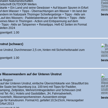
onalen Naturlandschaften.
 Zeitschrift OUTDOOR Welten.
tskarte + Ein Land und seine Gewässer + Auf blauen Spuren in Erfurt
verg
uf dem Wasser + Tipps - Übernachtungen am Wasser + Im land der
ndern im Naturpark Thüringer Schiefergebirge + Tipps - Aktiv am
beste
Lauf des Wassers - Paddelabenteuer auf der Werra + Tipps - Aktiv
leines Meer in Thüringen - Action und Entspannung auf dem
 Tipps - Aktiv an Talsperren + Reisetipps. Heft 42 Seiten im Format
elten 2024
gsentgelt: 1.00
nstrut (schwarz)
like Unstrut, Durchmesser 2,5 cm, hinten mit Sicherheitsnadel zum
verg
gsentgelt: 1.00
beste
te Wasserwandern auf der Unteren Unstrut
ine Region
f der Unteren Unstrut, einfache Übersichtskarte von Straußfurt bis
ie Saale bei Naumburg (ca. 100 km) mit Tipps für Paddler,
Camping, Zeltplätze, Wehre/Umtragestellen und Schleusen (mit
verg
d Tel.-Nr.), Hotels und Gaststätten, JH, Fahrradverleih,
anuverleih, Wassersportvereinen. Ausserdem einige
beste
ge für Kanutouren. Format A3, gefaltet 10,5x15cm, Herausgeber
Erfurt 2013