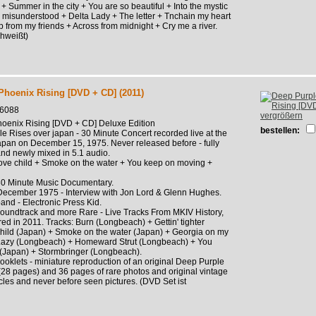
+ Summer in the city + You are so beautiful + Into the mystic
e misunderstood + Delta Lady + The letter + Tnchain my heart
elp from my friends + Across from midnight + Cry me a river.
chweißt)
Phoenix Rising [DVD + CD] (2011)
66088
vergrößern
hoenix Rising [DVD + CD] Deluxe Edition
bestellen:
 Rises over japan - 30 Minute Concert recorded live at the
pan on December 15, 1975. Never released before - fully
nd newly mixed in 5.1 audio.
ove child + Smoke on the water + You keep on moving +
- 80 Minute Music Documentary.
 December 1975 - Interview with Jon Lord & Glenn Hughes.
and - Electronic Press Kid.
Soundtrack and more Rare - Live Tracks From MKIV History,
red in 2011. Tracks: Burn (Longbeach) + Gettin' tighter
hild (Japan) + Smoke on the water (Japan) + Georgia on my
Lazy (Longbeach) + Homeward Strut (Longbeach) + You
(Japan) + Stormbringer (Longbeach).
ooklets - miniature reproduction of an original Deep Purple
8 pages) and 36 pages of rare photos and original vintage
cles and never before seen pictures. (DVD Set ist