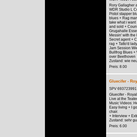
Rory Gallagher a
WDR Studio L C
Pistol stapper b
blues + Rag mama
take what i want
and sold + Count
Grugahalle Esse
Messin' with the
Secret agent + C
rag + Tatto'd la
Jam Session Wi
Bullfrog Blues +
over Beethoven
Zustand: wie ne
Preis: 8.00
Gluecifer - Roy
SPV 693723991
Gluecifer - Royal
Live at the Teat
Music Videos: He
Easy living + I g
chair.
+ Interview + Ex
Zustand: sehr gu
Preis: 6.00