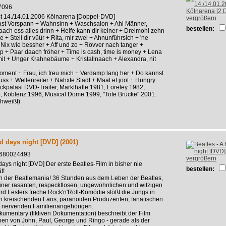
7096
t 14./14.01.2006 Kölnarena [Doppel-DVD]
vergrößern
st Vorspann + Wahnsinn + Waschsalon + Ahl Männer,
bestellen:
Naach ess alles drinn + Helfe kann dir keiner + Dreimohl zehn
 + Stell dir vüür + Rita, mir zwei + Ahnunführsich + 'ne
Nix wie bessher + Aff und zo + Rövver nach tanger +
p + Paar daach fröher + Time is cash, time is money + Lena
t + Unger Krahnebäume + Kristallnaach + Alexandra, nit
Moment + Frau, ich freu mich + Verdamp lang her + Do kannst
ss + Wellenreiter + Nähxte Stadt + Maat et joot + Hungry
ckpalast DVD-Trailer, Markthalle 1981, Loreley 1982,
, Koblenz 1996, Musical Dome 1999, "Tote Brücke" 2001.
chweißt)
rd days night [DVD] (2001)
680024493
vergrößern
days night [DVD] Der erste Beatles-Film in bisher nie
bestellen:
t!
n der Beatlemania! 36 Stunden aus dem Leben der Beatles,
iner rasanten, respecktlosen, ungewöhnlichen und witzigen
d Lesters freche Rock'n'Roll-Komödie stößt die Jungs in
on kreischenden Fans, paranoiden Produzenten, fanatischen
d nervenden Familienangehörigen.
ckumentary (fiktiven Dokumentation) beschreibt der Film
ben von John, Paul, George und Ringo - gerade als der