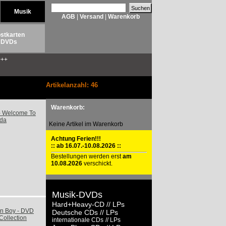
Musik
AGB
|
Versand
|
Warenkorb
stkarten
DVDs
++
Artikelanzahl: 46
Warenkorb:
Keine Artikel im Warenkorb
Achtung Ferien!!!
:: ab 16.07.-10.08.2026 ::
Bestellungen werden erst
am
10.08.2026
verschickt.
Musik-DVDs
Hard+Heavy-CD
// LPs
Deutsche CDs
// LPs
internationale CDs
// LPs