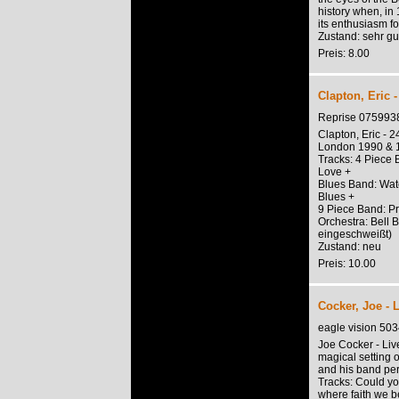
history when, in
its enthusiasm f
Zustand: sehr gu
Preis: 8.00
Clapton, Eric -
Reprise 075993
Clapton, Eric - 2
London 1990 & 
Tracks: 4 Piece
Love +
Blues Band: Wat
Blues +
9 Piece Band: P
Orchestra: Bell 
eingeschweißt)
Zustand: neu
Preis: 10.00
Cocker, Joe - 
eagle vision 5
Joe Cocker - Liv
magical setting 
and his band perf
Tracks: Could you
where faith we b