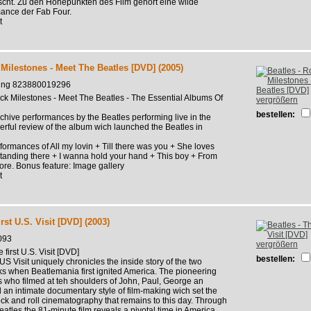
scht. Zu den Höhepunkten des Film gehört eine wilde
ance der Fab Four.
t
 Milestones - Meet The Beatles [DVD] (2005)
hing 823880019296
ck Milestones - Meet The Beatles - The Essential Albums Of
vergrößern
bestellen:
rchive performances by the Beatles performing live in the
werful review of the album wich launched the Beatles in
formances of All my lovin + Till there was you + She loves
standing there + I wanna hold your hand + This boy + From
re. Bonus feature: Image gallery
t
irst U.S. Visit [DVD] (2003)
093
vergrößern
 first U.S. Visit [DVD]
bestellen:
 US Visit uniquely chronicles the inside story of the two
 when Beatlemania first ignited America. The pioneering
 who filmed at teh shoulders of John, Paul, George an
 an intimate documentary style of film-making wich set the
ck and roll cinematography that remains to this day. Through
eatles the 81-minute film reveals a pivotal time in America