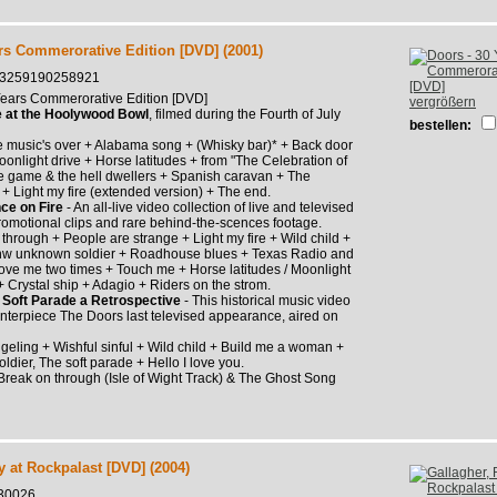
rs Commerorative Edition [DVD] (2001)
c 3259190258921
Years Commerorative Edition [DVD]
vergrößern
e at the Hoolywood Bowl
, filmed during the Fourth of July
bestellen:
 music's over + Alabama song + (Whisky bar)* + Back door
oonlight drive + Horse latitudes + from "The Celebration of
ttle game & the hell dwellers + Spanish caravan + The
+ Light my fire (extended version) + The end.
ce on Fire
- An all-live video collection of live and televised
omotional clips and rare behind-the-scences footage.
through + People are strange + Light my fire + Wild child +
w unknown soldier + Roadhouse blues + Texas Radio and
Love me two times + Touch me + Horse latitudes / Moonlight
+ Crystal ship + Adagio + Riders on the strom.
 Soft Parade a Retrospective
- This historical music video
centerpiece The Doors last televised appearance, aired on
eling + Wishful sinful + Wild child + Build me a woman +
dier, The soft parade + Hello I love you.
Break on through (Isle of Wight Track) & The Ghost Song
y at Rockpalast [DVD] (2004)
30026