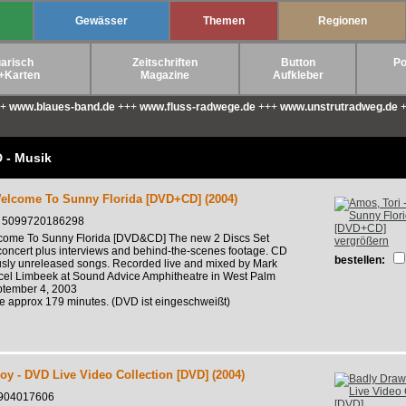
Gewässer
Themen
Regionen
arisch
Zeitschriften
Button
Po
+Karten
Magazine
Aufkleber
++
www.blaues-band.de
+++
www.fluss-radwege.de
+++
www.unstrutradweg.de
+
 - Musik
Welcome To Sunny Florida [DVD+CD] (2004)
c 5099720186298
lcome To Sunny Florida [DVD&CD] The new 2 Discs Set
vergrößern
concert plus interviews and behind-the-scenes footage. CD
bestellen:
usly unreleased songs. Recorded live and mixed by Mark
el Limbeek at Sound Advice Amphitheatre in West Palm
ptember 4, 2003
me approx 179 minutes. (DVD ist eingeschweißt)
y - DVD Live Video Collection [DVD] (2004)
4904017606