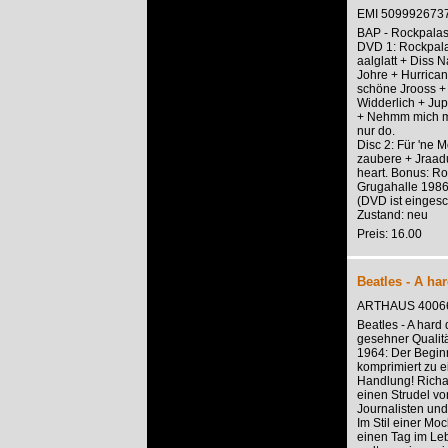
EMI 509992673
BAP - Rockpalas
DVD 1: Rockpala
aalglatt + Diss 
Johre + Hurricane
schöne Jrooss + 
Widderlich + Jup
+ Nehmm mich mi
nur do.
Disc 2: Für 'ne 
zaubere + Jraadu
heart. Bonus: Ro
Grugahalle 1986
(DVD ist einges
Zustand: neu
Preis: 16.00
Beatles - A ha
ARTHAUS 4006
Beatles - A hard 
gesehner Qualitä
1964: Der Begin
komprimiert zu e
Handlung! Richar
einen Strudel v
Journalisten un
Im Stil einer Mo
einen Tag im Le