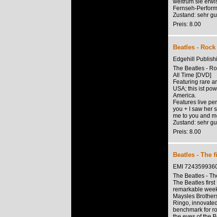
weltrum sie erwi
Fernseh-Perform
Zustand: sehr gu
Preis: 8.00
Beatles - Rock
Edgehill Publis
The Beatles - Ro
All Time [DVD]
Featuring rare a
USA; this ist po
America.
Features live per
you + I saw her 
me to you and mo
Zustand: sehr gu
Preis: 8.00
Beatles - The f
EMI 724359936
The Beatles - The
The Beatles first
remarkable weeks
Maysles Brothers
Ringo, innovated
benchmark for ro
the eyes of the B