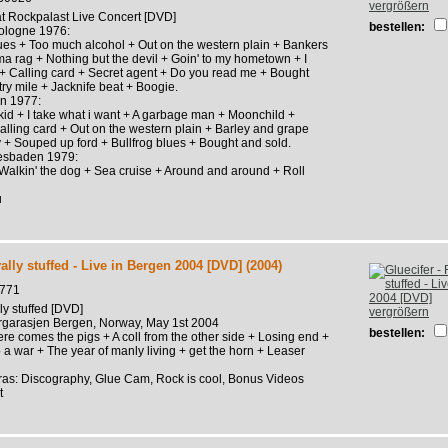
vergrößern
t Rockpalast Live Concert [DVD]
bestellen:
ologne 1976:
lues + Too much alcohol + Out on the western plain + Bankers
 rag + Nothing but the devil + Goin' to my hometown + I
 + Calling card + Secret agent + Do you read me + Bought
ry mile + Jacknife beat + Boogie.
n 1977:
 kid + I take what i want + A garbage man + Moonchild +
alling card + Out on the western plain + Barley and grape
dy + Souped up ford + Bullfrog blues + Bought and sold.
esbaden 1979:
 Walkin' the dog + Sea cruise + Around and around + Roll
u
ally stuffed - Live in Bergen 2004 [DVD] (2004)
771
ly stuffed [DVD]
vergrößern
ergarasjen Bergen, Norway, May 1st 2004
bestellen:
re comes the pigs + A coll from the other side + Losing end +
o a war + The year of manly living + get the horn + Leaser
tras: Discography, Glue Cam, Rock is cool, Bonus Videos
t