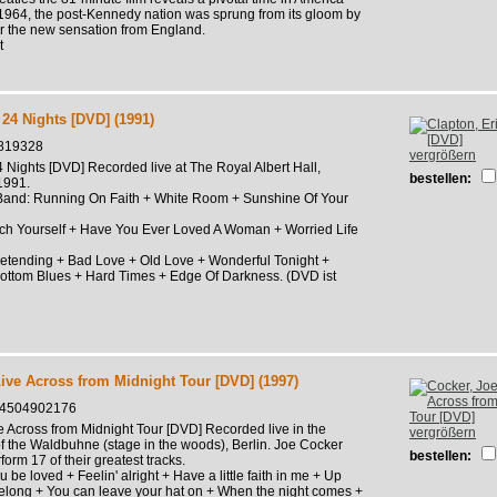
 1964, the post-Kennedy nation was sprung from its gloom by
or the new sensation from England.
t
 24 Nights [DVD] (1991)
819328
vergrößern
4 Nights [DVD] Recorded live at The Royal Albert Hall,
bestellen:
1991.
 Band: Running On Faith + White Room + Sunshine Of Your
ch Yourself + Have You Ever Loved A Woman + Worried Life
retending + Bad Love + Old Love + Wonderful Tonight +
Bottom Blues + Hard Times + Edge Of Darkness. (DVD ist
Live Across from Midnight Tour [DVD] (1997)
034504902176
e Across from Midnight Tour [DVD] Recorded live in the
vergrößern
of the Waldbuhne (stage in the woods), Berlin. Joe Cocker
bestellen:
orm 17 of their greatest tracks.
 be loved + Feelin' alright + Have a little faith in me + Up
elong + You can leave your hat on + When the night comes +