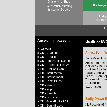
Ollis online-Shop
Radwege
TourismusMarketing
& InternetService
Antiqu
Bücher
+
Auswahl anpassen:
Musik >> DVD
» Auswahl
Amos, Tori - 
» CD - Chanson
» CD - Deutsch
Sony Music Epi
» CD - Electronic+Dance
Amos, Tori - We
» CD - Hardrock+Heavy
includes 2 hour 
» CD - HipHop+Rap
contains 6 prvio
Hawley and Marc
» CD - Instrumental
Beach FL on Se
» CD - international
Total running ti
» CD - Jazz+Blues
Zustand: neu
» CD - Klassik
Preis: 10.00
» CD - Pop
» CD - Sampler
» CD - Schlager
Badly Drawn Bo
» CD - Soul+Funk+R&B
XL Records 63
» CD - Soundtracks