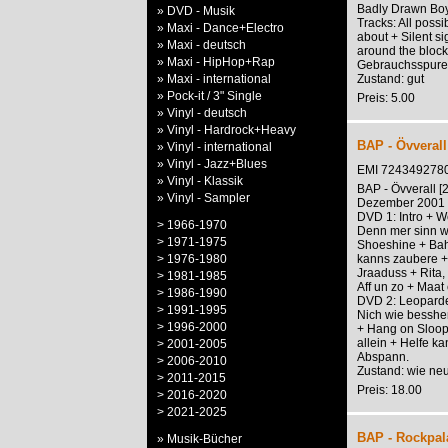
Badly Drawn Boy
» DVD - Musik
Tracks: All possi
» Maxi - Dance+Electro
about + Silent si
» Maxi - deutsch
around the block
» Maxi - HipHop+Rap
Gebrauchsspure
» Maxi - international
Zustand: gut
» Pock-it / 3" Single
Preis: 5.00
» Vinyl - deutsch
» Vinyl - Hardrock+Heavy
BAP - Övverall
» Vinyl - international
» Vinyl - Jazz+Blues
EMI 724349278
» Vinyl - Klassik
BAP - Övverall [
» Vinyl - Sampler
Dezember 2001 p
DVD 1: Intro + W
> 1966-1970
Denn mer sinn w
> 1971-1975
Shoeshine + Bah
> 1976-1980
kanns zaubere + 
Jraaduss + Rita, 
> 1981-1985
Aff un zo + Maat e
> 1986-1990
DVD 2: Leopardef
> 1991-1995
Nich wie besshe
> 1996-2000
+ Hang on Sloopy
allein + Helfe k
> 2001-2005
Abspann.
> 2006-2010
Zustand: wie ne
> 2011-2015
Preis: 18.00
> 2016-2020
> 2021-2025
BAP - Rockpala
» Musik-Bücher