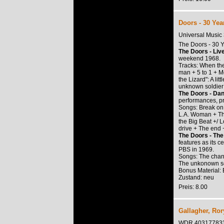
Doors - 30 Yea
Universal Musi
The Doors - 30 
The Doors - Liv
weekend 1968.
Tracks: When the
man + 5 to 1 + M
the Lizard": A li
unknown soldier 
The Doors - Dan
performances, pr
Songs: Break on 
L.A. Woman + Th
the Big Beat +/ 
drive + The end 
The Doors - The
features as its 
PBS in 1969.
Songs: The chang
The unkonown sol
Bonus Material: 
Zustand: neu
Preis: 8.00
Gallagher, Ror
WDR 40317783