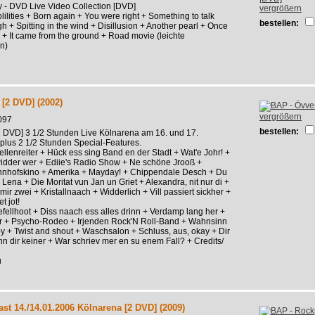
 - DVD Live Video Collection [DVD]
vergrößern
blilities + Born again + You were right + Something to talk
bestellen:
gh + Spitting in the wind + Disillusion + Another pearl + Once
 + It came from the ground + Road movie (leichte
n)
 [2 DVD] (2002)
vergrößern
097
bestellen:
2 DVD] 3 1/2 Stunden Live Kölnarena am 16. und 17.
lus 2 1/2 Stunden Special-Features.
ellenreiter + Hück ess sing Band en der Stadt + Wat'e Johr! +
idder wer + Ediie's Radio Show + Ne schöne Jrooß +
nhofskino + Amerika + Mayday! + Chippendale Desch + Du
Lena + Die Moritat vun Jan un Griet + Alexandra, nit nur di +
mir zwei + Kristallnaach + Widderlich + Vill passiert sickher +
t jot!
ellhoot + Diss naach ess alles drinn + Verdamp lang her +
r + Psycho-Rodeo + Irjenden Rock'N Roll-Band + Wahnsinn
 + Twist and shout + Waschsalon + Schluss, aus, okay + Dir
ann dir keiner + War schriev mer en su enem Fall? + Credits/
u
st 14./14.01.2006 Kölnarena [2 DVD] (2009)