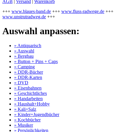
AGB
|
Versand
|
Warenkorb
+++
www.blaues-band.de
+++
www.fluss-radwege.de
+++
www.unstrutradweg.de
+++
Auswahl anpassen:
» Antiquarisch
» Auswahl
» Bergbau
» Button + Pins + Caps
» Camping
» DDR-Bücher
» DDR-Karten
» DVD
» Eisenbahnen
» Geschichtliches
» Handarbeiten
» Haushalt+Hobby
» Kali+Salz
» Kinder+Jugendbücher
» Kochbücher
» Musiker
» Persönlichkeiten