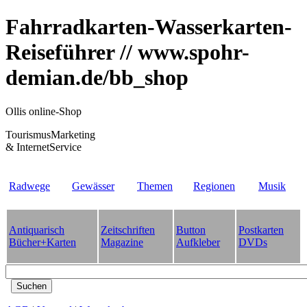
Fahrradkarten-Wasserkarten-
Reiseführer // www.spohr-
demian.de/bb_shop
Ollis online-Shop
TourismusMarketing
& InternetService
Radwege
Gewässer
Themen
Regionen
Musik
Antiquarisch
Zeitschriften
Button
Postkarten
Bücher+Karten
Magazine
Aufkleber
DVDs