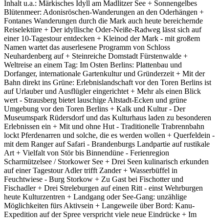
Inhalt u.a.: Märkisches Idyll am Madlitzer See + Sonnengelbes
Blütenmeer: Adonisröschen-Wanderungen an den Oderhängen +
Fontanes Wanderungen durch die Mark auch heute bereichernde
Reiselektüre + Der idyllische Oder-Neiße-Radweg lässt sich auf
einer 10-Tagestour entdecken + Kleinod der Mark - mit großem
Namen wartet das auserlesene Programm von Schloss
Neuhardenberg auf + Steinreiche Domstadt Fürstenwalde +
Weltreise an einem Tag: Im Osten Berlins: Plattenbau und
Dorfanger, internationale Gartenkultur und Gründerzeit + Mit der
Bahn direkt ins Grüne: Erlebnislandschaft vor den Toren Berlins ist
auf Urlauber und Ausflügler eingerichtet + Mehr als einen Blick
wert - Strausberg bietet lauschige Altstadt-Ecken und grüne
Umgebung vor den Toren Berlins + Kalk und Kultur - Der
Museumspark Rüdersdorf und das Kulturhaus laden zu besonderen
Erlebnissen ein + Mit und ohne Hut - Traditionelle Trabrennbahn
lockt Pferdenarren und solche, die es werden wollen + Querfeldein -
mit dem Ranger auf Safari - Brandenburgs Landpartie auf rustikale
Art + Vielfalt von Stör bis Binnendüne - Ferienregion
Scharmützelsee / Storkower See + Drei Seen kulinarisch erkunden
auf einer Tagestour Adler trifft Zander + Wasserbüffel in
Feuchtwiese - Burg Storkow + Zu Gast bei Fischotter und
Fischadler + Drei Streleburgen auf einen Ritt - einst Wehrburgen
heute Kulturzentren + Landgang oder See-Gang: unzählige
Möglichkeiten fürs Aktivsein + Langeweile über Bord: Kanu-
Expedition auf der Spree verspricht viele neue Eindrücke + Im