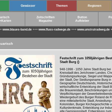
Gewässer
Themen
Regionen
arisch
Zeitschriften
Button
Po
+Karten
Magazine
Aufkleber
++
www.blaues-band.de
+++
www.fluss-radwege.de
+++
www.unstrutradweg.de
+
quarisch
Festschrift zum 1050jährigen Bes
Stadt Burg ()
948-1998 - 1050 Jahre Stadt Burg be
Kreisstadt des Jerichower Landes. Chr
Gründungsurkunge, Siegel und Wapp
der Stadt, Der Siedlungsname Burg in
Geographie Deutschlands, Historisch
wirtschaftliche Entwicklung der Stadt B
die Brauereistadt, Beschränkungen u
Verpflichtungen der Gewerbetreibende
Wiedergeburt des Burger Roland de R
eine mittelalterliche Stadt, Ansiedlung
Kolonisten, Burger Kirchegeschichte 
Kulturdenkmale, Entwicklung zur Indust
alte Garnisionsstadt, Entwicklung zum 