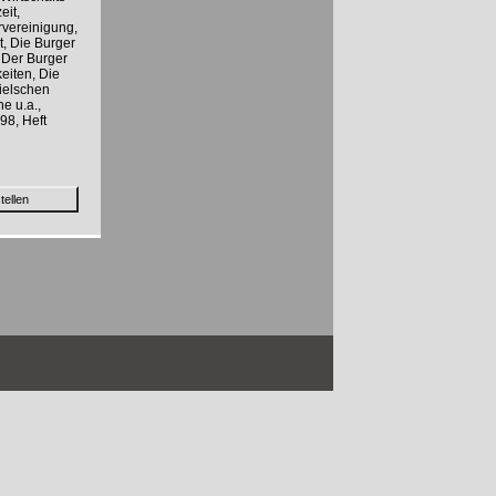
eit,
rvereinigung,
t, Die Burger
 Der Burger
eiten, Die
ielschen
ne u.a.,
98, Heft