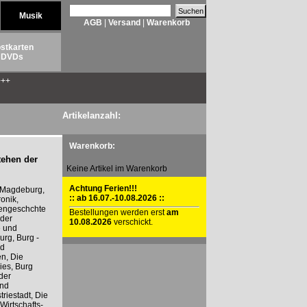
Musik
AGB
|
Versand
|
Warenkorb
stkarten
DVDs
++
Artikelanzahl:
Warenkorb:
tehen der
Keine Artikel im Warenkorb
Achtung Ferien!!!
i Magdeburg,
:: ab 16.07.-10.08.2026 ::
onik,
engeschchte
Bestellungen werden erst
am
 der
10.08.2026
verschickt.
e und
urg, Burg -
nd
n, Die
ies, Burg
 der
und
riestadt, Die
Wirtschafts-