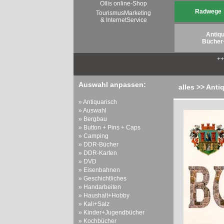
Ollis online-Shop
Radwege
TourismusMarketing
& InternetService
Antiqu
Bücher
+
Auswahl anpassen:
alles >> Anti
» Antiquarisch
» Auswahl
» Bergbau
» Button + Pins + Caps
» Camping
» DDR-Bücher
» DDR-Karten
» DVD
» Eisenbahnen
» Geschichtliches
» Handarbeiten
» Haushalt+Hobby
» Kali+Salz
» Kinder+Jugendbücher
» Kochbücher