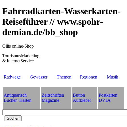
Fahrradkarten-Wasserkarten-
Reiseführer // www.spohr-
demian.de/bb_shop
Ollis online-Shop
TourismusMarketing
& InternetService
Radwege
Gewässer
Themen
Regionen
Musik
Antiquarisch
Zeitschriften
Button
Postkarten
Bücher+Karten
Magazine
Aufkleber
DVDs