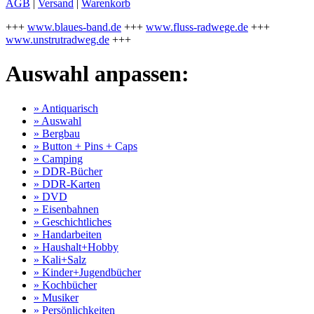
AGB
|
Versand
|
Warenkorb
+++
www.blaues-band.de
+++
www.fluss-radwege.de
+++
www.unstrutradweg.de
+++
Auswahl anpassen:
» Antiquarisch
» Auswahl
» Bergbau
» Button + Pins + Caps
» Camping
» DDR-Bücher
» DDR-Karten
» DVD
» Eisenbahnen
» Geschichtliches
» Handarbeiten
» Haushalt+Hobby
» Kali+Salz
» Kinder+Jugendbücher
» Kochbücher
» Musiker
» Persönlichkeiten