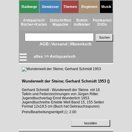
Radwege
Gewässer
Themen
Regionen
Musik
Antiquarisch
Zeitschriften
Button
Postkarten
Bücher+Karten
Magazine
Aufkleber
DVDs
AGB
Versand
Warenkorb
|
|
☰
alles >> Antiquarisch
Wunderwelt der Steine; Gerhard Schmidt 1953 ()
Gerhard Schmidt - Wunderwelt der Steine. mit 16
Tafeln und Federzeichnungen von Jürgen Ritter.
Jugendbuchverlag Ernst Wunderlich 1953.
Jugendbuchreihe Erlebte Welt Band 15, 155 Seiten
Format 12x19,5 cm (Buch hat Gebrauchsspuren)
Preis/Bearbeitungsentgelt
(i)
: 2.00