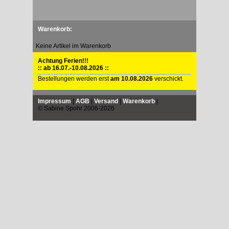
Warenkorb:
Keine Artikel im Warenkorb
Achtung Ferien!!!
:: ab 16.07.-10.08.2026 ::
Bestellungen werden erst
am 10.08.2026
verschickt.
Impressum
|
AGB
|
Versand
|
Warenkorb
|
© Sabine Spohr 2006-2026