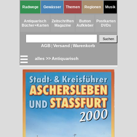
Radwege
Gewässer
Themen
Regionen
Musik
Antiquarisch
Zeitschriften
Button
Postkarten
Bücher+Karten
Magazine
Aufkleber
DVDs
AGB
Versand
Warenkorb
|
|
☰
alles >> Antiquarisch