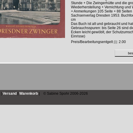
Stunde + Die Zwingerhütte und die gr
Wiederherstellung + Vernichtung und
+ Anmerkungen 105 Seite + 88 Seiten 
Sachsenverlag Dresden 1953. Buchfo
cm
Das Buch ist alt und gebraucht und ha
Gebrauchsspuren: bis Seite 26 sind di
Ecken leicht gewöblt, der Schutzumsc
Einrisse)
Preis/Bearbeitungsentgelt
(i)
: 2.00
|
Versand
|
Warenkorb
| © Sabine Spohr 2006-2026