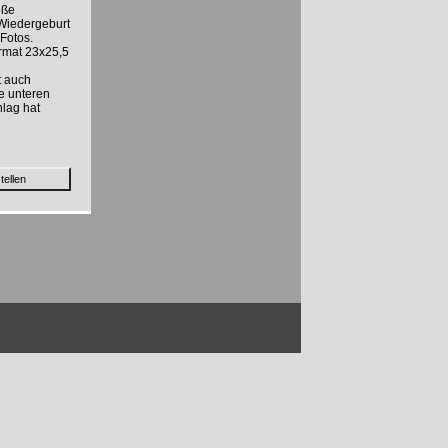
oße
 Wiedergeburt
Fotos.
rmat 23x25,5
t auch
e unteren
hlag hat