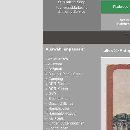
Ollis online-Shop
Radwege
TourismusMarketing
& InternetService
Antiqu
Bücher
+
Auswahl anpassen:
alles >> Anti
» Antiquarisch
» Auswahl
» Bergbau
» Button + Pins + Caps
» Camping
» DDR-Bücher
» DDR-Karten
» DVD
» Eisenbahnen
» Geschichtliches
» Handarbeiten
» Haushalt+Hobby
» Kali+Salz
» Kinder+Jugendbücher
» Kochbücher