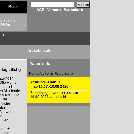
Musik
AGB
|
Versand
|
Warenkorb
stkarten
DVDs
++
Artikelanzahl:
Warenkorb:
lag 1953 ()
Keine Artikel im Warenkorb
Zwinger.
Achtung Ferien!!!
 Otto Heinz
:: ab 16.07.-10.08.2026 ::
orie und
en Akademie.
Bestellungen werden erst
am
rbaues + Die
10.08.2026
verschickt.
+ Die
htliche
der
 Bauwerkes
ie
+ Der
änel +
etzter