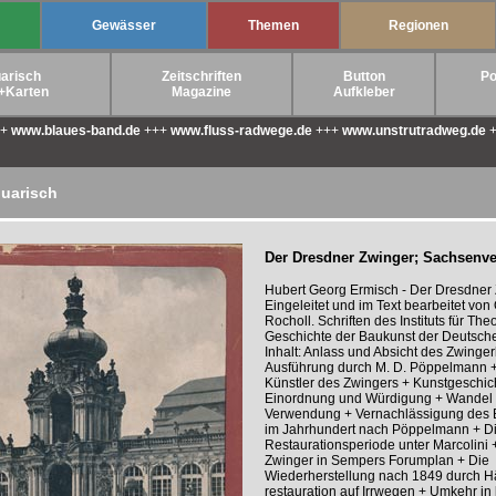
Gewässer
Themen
Regionen
arisch
Zeitschriften
Button
Po
+Karten
Magazine
Aufkleber
++
www.blaues-band.de
+++
www.fluss-radwege.de
+++
www.unstrutradweg.de
+
quarisch
Der Dresdner Zwinger; Sachsenver
Hubert Georg Ermisch - Der Dresdner 
Eingeleitet und im Text bearbeitet von
Rocholl. Schriften des Instituts für The
Geschichte der Baukunst der Deutsch
Inhalt: Anlass und Absicht des Zwinge
Ausführung durch M. D. Pöppelmann 
Künstler des Zwingers + Kunstgeschic
Einordnung und Würdigung + Wandel 
Verwendung + Vernachlässigung des
im Jahrhundert nach Pöppelmann + D
Restaurationsperiode unter Marcolini 
Zwinger in Sempers Forumplan + Die
Wiederherstellung nach 1849 durch H
restauration auf Irrwegen + Umkehr in l