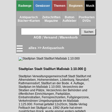
Radwege
Gewässer
Themen
Regionen
Musik
Antiquarisch
Zeitschriften
Button
Postkarten
Bücher+Karten
Magazine
Aufkleber
DVDs
AGB
Versand
Warenkorb
|
|
☰
alles >> Antiquarisch
Stadtplan Stadt Staßfurt Maßstab 1:10.000 ()
Stadtplan Verwaltungsgemeinschaft Stadt Staßfurt mit
Athensleben, Hohenerxleben, Löderburg, Neundorf,
Rathmannsdorf, Staßfurt an der Bode. 4. Auflage,
Stadtplan im Maßstab 1:10.000, Verzeichnis der
Straßen und Plätze, Verzeichnis der Behörden und
öffentlichen Einrichtungen, Parkplätze,
Einbahnstraßen, Fernsprechzellen, Fußgängerzone,
Verkehrslinien Umgebungskarte im Maßstab
1:125.000. Format gefaltet 12x20cm, Städte-Verlag
Fellbach bei Stuttgart ca. 1992 (Karte hat einen
zusätzlichen Knick, wurde einmal anders gefaltet)