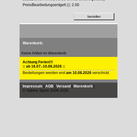
Preis/Bearbeitungsentgelt
(i)
: 2.00
Warenkorb:
Keine Artikel im Warenkorb
Achtung Ferien!!!
:: ab 16.07.-10.08.2026 ::
Bestellungen werden erst
am 10.08.2026
verschickt.
Impressum
|
AGB
|
Versand
|
Warenkorb
|
© Sabine Spohr 2006-2026