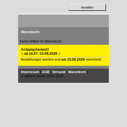
Warenkorb:
Keine Artikel im Warenkorb
Achtung Ferien!!!
:: ab 16.07.-10.08.2026 ::
Bestellungen werden erst
am 10.08.2026
verschickt.
Impressum
|
AGB
|
Versand
|
Warenkorb
|
© Sabine Spohr 2006-2026