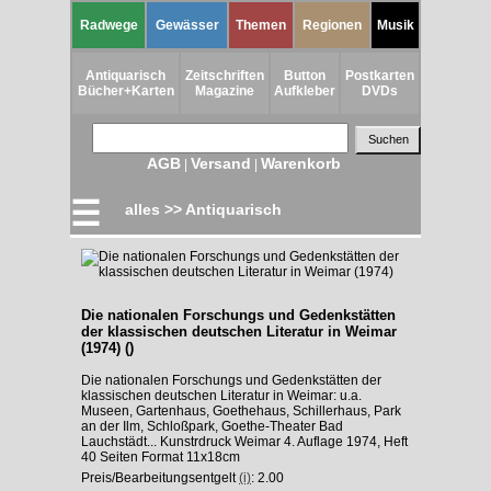
Radwege
Gewässer
Themen
Regionen
Musik
Antiquarisch
Zeitschriften
Button
Postkarten
Bücher+Karten
Magazine
Aufkleber
DVDs
AGB
Versand
Warenkorb
|
|
☰
alles >> Antiquarisch
Die nationalen Forschungs und Gedenkstätten
der klassischen deutschen Literatur in Weimar
(1974) ()
Die nationalen Forschungs und Gedenkstätten der
klassischen deutschen Literatur in Weimar: u.a.
Museen, Gartenhaus, Goethehaus, Schillerhaus, Park
an der Ilm, Schloßpark, Goethe-Theater Bad
Lauchstädt... Kunstrdruck Weimar 4. Auflage 1974, Heft
40 Seiten Format 11x18cm
Preis/Bearbeitungsentgelt
(i)
: 2.00