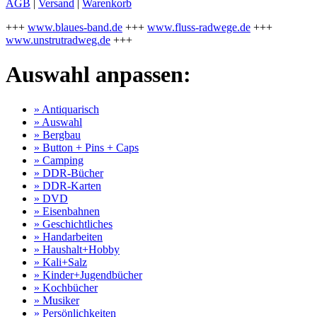
AGB
|
Versand
|
Warenkorb
+++
www.blaues-band.de
+++
www.fluss-radwege.de
+++
www.unstrutradweg.de
+++
Auswahl anpassen:
» Antiquarisch
» Auswahl
» Bergbau
» Button + Pins + Caps
» Camping
» DDR-Bücher
» DDR-Karten
» DVD
» Eisenbahnen
» Geschichtliches
» Handarbeiten
» Haushalt+Hobby
» Kali+Salz
» Kinder+Jugendbücher
» Kochbücher
» Musiker
» Persönlichkeiten