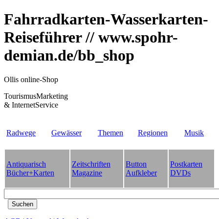
Fahrradkarten-Wasserkarten-
Reiseführer // www.spohr-
demian.de/bb_shop
Ollis online-Shop
TourismusMarketing
& InternetService
Radwege
Gewässer
Themen
Regionen
Musik
Antiquarisch
Zeitschriften
Button
Postkarten
Bücher+Karten
Magazine
Aufkleber
DVDs