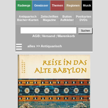
Radwege
Gewässer
Themen
Regionen
Musik
Antiquarisch
Zeitschriften
Button
Postkarten
Bücher+Karten
Magazine
Aufkleber
DVDs
AGB
Versand
Warenkorb
|
|
☰
alles >> Antiquarisch