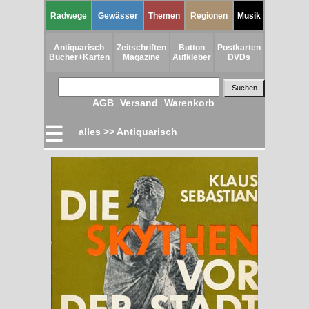
Radwege
Gewässer
Themen
Regionen
Musik
Antiquarisch
Zeitschriften
Button
Postkarten
Bücher+Karten
Magazine
Aufkleber
DVDs
AGB
Versand
Warenkorb
|
|
☰
alles >> Antiquarisch