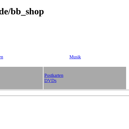
.de/bb_shop
en
Musik
Postkarten
DVDs