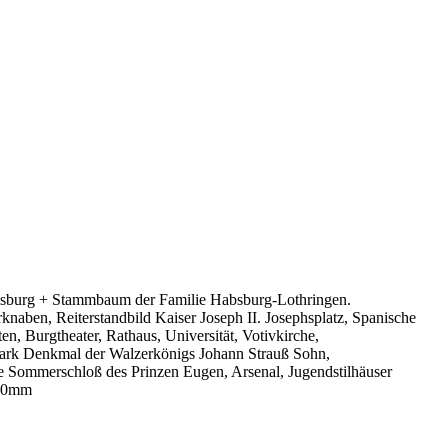
bsburg + Stammbaum der Familie Habsburg-Lothringen.
naben, Reiterstandbild Kaiser Joseph II. Josephsplatz, Spanische
, Burgtheater, Rathaus, Universität, Votivkirche,
ark Denkmal der Walzerkönigs Johann Strauß Sohn,
e Sommerschloß des Prinzen Eugen, Arsenal, Jugendstilhäuser
160mm