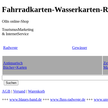
Fahrradkarten-Wasserkarten-Re
Ollis online-Shop
TourismusMarketing
& InternetService
Radwege
Gewässer
Antiquarisch
Zei
Bücher+Karten
Ma
AGB
|
Versand
|
Warenkorb
+++
www.blaues-band.de
+++
www.fluss-radwege.de
+++
www.uns