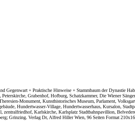
te und Gegenwart + Praktische Hinweise + Stammbaum der Dynastie Ha
e, Peterskirche, Grabenhof, Hofburg, Schatzkammer, Die Wiener Sängerk
Theresien-Monument, Kunsthistorisches Museum, Parlament, Volksgarten
ebäude, Hundertwasser-Village, Hundertwasserhaus, Kursalon, Stadtp
ntralfriedhof, Karlskirche, Karlsplatz Stadtbahnpavillion, Belveder
erg; Grinzing. Verlag Dr, Alfred Hiller Wien, 96 Seiten Format 210x