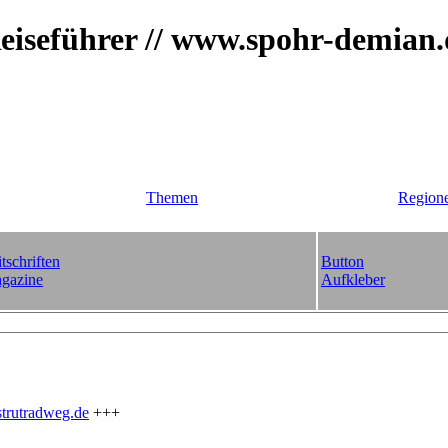
iseführer // www.spohr-demian
Themen
Region
tschriften
Button
gazine
Aufkleber
trutradweg.de
+++