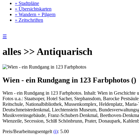
» Stadtpläne
» Übersichtskarten
» Wandern + Pilgern
» Zeitschriften
☰
alles >> Antiquarisch
Wien - ein Rundgang in 123 Farbphotos ()
Wien - ein Rundgang in 123 Farbphotos. Inhalt: Wien in Geschich
Fotos u.a.: Staatsoper, Hotel Sacher, Stephansdom, Barocke Pestsäul
Reitschule, Nationalbibliothek, Mussenkomplex, Heldenplatz, Maria-
Deutschmeisterdenkmal, Liechtenstein Museum, Bundesverwaltungsg
Musikvereinsgebäude, Franz-Schubert-Denkmal, Beethoven-Denkmal, ze
Wienzeile, Secession, Schlß Schönbrunn, Prater, Donaupark, Kahlenb
Preis/Bearbeitungsentgelt
(i)
: 5.00