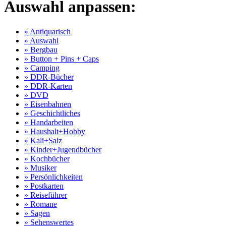
Auswahl anpassen:
» Antiquarisch
» Auswahl
» Bergbau
» Button + Pins + Caps
» Camping
» DDR-Bücher
» DDR-Karten
» DVD
» Eisenbahnen
» Geschichtliches
» Handarbeiten
» Haushalt+Hobby
» Kali+Salz
» Kinder+Jugendbücher
» Kochbücher
» Musiker
» Persönlichkeiten
» Postkarten
» Reiseführer
» Romane
» Sagen
» Sehenswertes