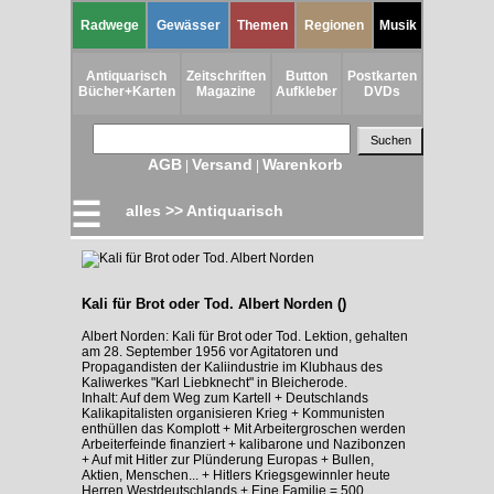
Radwege
Gewässer
Themen
Regionen
Musik
Antiquarisch
Zeitschriften
Button
Postkarten
Bücher+Karten
Magazine
Aufkleber
DVDs
AGB
Versand
Warenkorb
|
|
☰
alles >> Antiquarisch
Kali für Brot oder Tod. Albert Norden ()
Albert Norden: Kali für Brot oder Tod. Lektion, gehalten
am 28. September 1956 vor Agitatoren und
Propagandisten der Kaliindustrie im Klubhaus des
Kaliwerkes "Karl Liebknecht" in Bleicherode.
Inhalt: Auf dem Weg zum Kartell + Deutschlands
Kalikapitalisten organisieren Krieg + Kommunisten
enthüllen das Komplott + Mit Arbeitergroschen werden
Arbeiterfeinde finanziert + kalibarone und Nazibonzen
+ Auf mit Hitler zur Plünderung Europas + Bullen,
Aktien, Menschen... + Hitlers Kriegsgewinnler heute
Herren Westdeutschlands + Eine Familie = 500