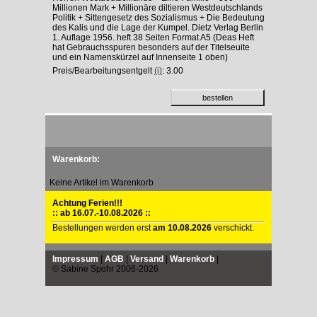
Millionen Mark + Millionäre diltieren Westdeutschlands
Politik + Sittengesetz des Sozialismus + Die Bedeutung
des Kalis und die Lage der Kumpel. Dietz Verlag Berlin
1. Auflage 1956. heft 38 Seiten Format A5 (Deas Heft
hat Gebrauchsspuren besonders auf der Titelseuite
und ein Namenskürzel auf Innenseite 1 oben)
Preis/Bearbeitungsentgelt
(i)
: 3.00
Warenkorb:
Keine Artikel im Warenkorb
Achtung Ferien!!!
:: ab 16.07.-10.08.2026 ::
Bestellungen werden erst
am 10.08.2026
verschickt.
Impressum
|
AGB
|
Versand
|
Warenkorb
|
© Sabine Spohr 2006-2026