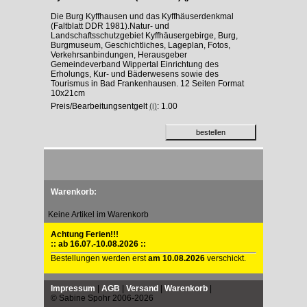
Die Burg Kyffhausen und das Kyffhäuserdenkmal
(Faltblatt DDR 1981).Natur- und
Landschaftsschutzgebiet Kyffhäusergebirge, Burg,
Burgmuseum, Geschichtliches, Lageplan, Fotos,
Verkehrsanbindungen, Herausgeber
Gemeindeverband Wippertal Einrichtung des
Erholungs, Kur- und Bäderwesens sowie des
Tourismus in Bad Frankenhausen. 12 Seiten Format
10x21cm
Preis/Bearbeitungsentgelt
(i)
: 1.00
Warenkorb:
Keine Artikel im Warenkorb
Achtung Ferien!!!
:: ab 16.07.-10.08.2026 ::
Bestellungen werden erst
am 10.08.2026
verschickt.
Impressum
|
AGB
|
Versand
|
Warenkorb
|
© Sabine Spohr 2006-2026