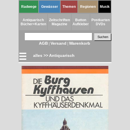
Radwege
Gewässer
Themen
Regionen
Musik
Antiquarisch
Zeitschriften
Button
Postkarten
Bücher+Karten
Magazine
Aufkleber
DVDs
AGB
Versand
Warenkorb
|
|
☰
alles >> Antiquarisch