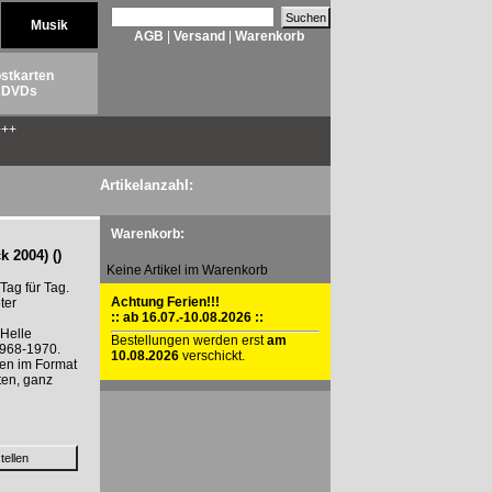
Musik
AGB
|
Versand
|
Warenkorb
stkarten
DVDs
++
Artikelanzahl:
Warenkorb:
k 2004) ()
Keine Artikel im Warenkorb
Tag für Tag.
Achtung Ferien!!!
ter
:: ab 16.07.-10.08.2026 ::
 Helle
Bestellungen werden erst
am
1968-1970.
10.08.2026
verschickt.
en im Format
ten, ganz