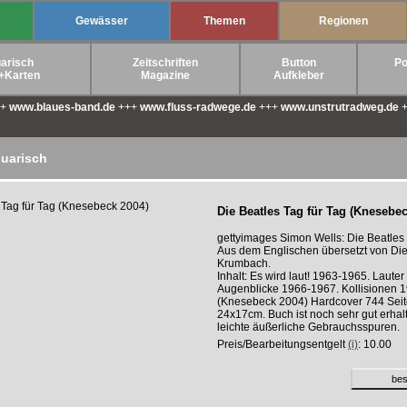
Gewässer
Themen
Regionen
arisch
Zeitschriften
Button
Po
+Karten
Magazine
Aufkleber
++
www.blaues-band.de
+++
www.fluss-radwege.de
+++
www.unstrutradweg.de
+
quarisch
Die Beatles Tag für Tag (Knesebec
gettyimages Simon Wells: Die Beatles 
Aus dem Englischen übersetzt von Die
Krumbach.
Inhalt: Es wird laut! 1963-1965. Lauter
Augenblicke 1966-1967. Kollisionen 
(Knesebeck 2004) Hardcover 744 Seit
24x17cm. Buch ist noch sehr gut erhal
leichte äußerliche Gebrauchsspuren.
Preis/Bearbeitungsentgelt
(i)
: 10.00