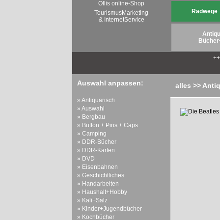
Ollis online-Shop
Radwege
TourismusMarketing
& InternetService
Antiqu
Bücher
+
Auswahl anpassen:
alles >> Anti
» Antiquarisch
» Auswahl
» Bergbau
» Button + Pins + Caps
» Camping
» DDR-Bücher
» DDR-Karten
» DVD
» Eisenbahnen
» Geschichtliches
» Handarbeiten
» Haushalt+Hobby
» Kali+Salz
» Kinder+Jugendbücher
» Kochbücher