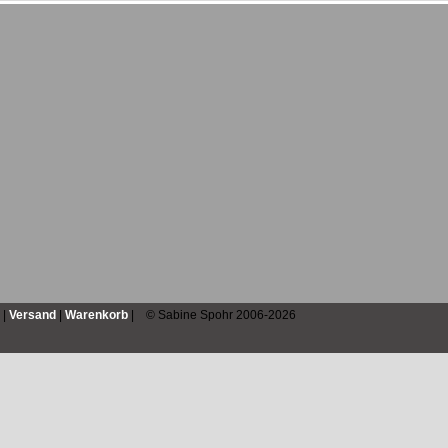
|
Versand
|
Warenkorb
| © Sabine Spohr 2006-2026