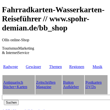
Fahrradkarten-Wasserkarten-
Reiseführer // www.spohr-
demian.de/bb_shop
Ollis online-Shop
TourismusMarketing
& InternetService
Radwege
Gewässer
Themen
Regionen
Musik
Antiquarisch
Zeitschriften
Button
Postkarten
Bücher+Karten
Magazine
Aufkleber
DVDs