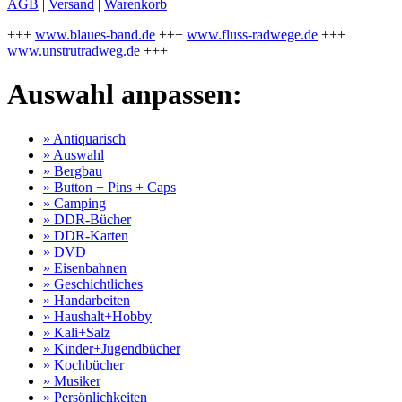
AGB
|
Versand
|
Warenkorb
+++
www.blaues-band.de
+++
www.fluss-radwege.de
+++
www.unstrutradweg.de
+++
Auswahl anpassen:
» Antiquarisch
» Auswahl
» Bergbau
» Button + Pins + Caps
» Camping
» DDR-Bücher
» DDR-Karten
» DVD
» Eisenbahnen
» Geschichtliches
» Handarbeiten
» Haushalt+Hobby
» Kali+Salz
» Kinder+Jugendbücher
» Kochbücher
» Musiker
» Persönlichkeiten