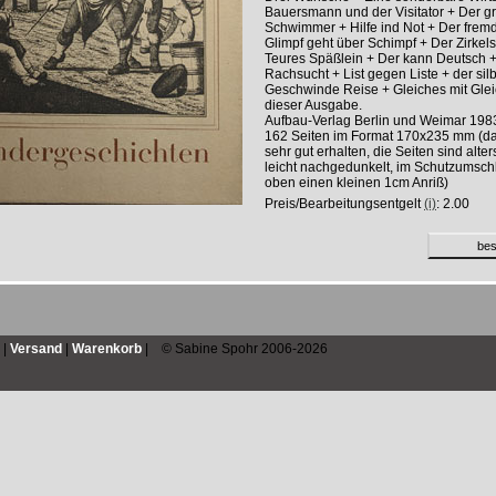
Bauersmann und der Visitator + Der g
Schwimmer + Hilfe ind Not + Der frem
Glimpf geht über Schimpf + Der Zirkel
Teures Späßlein + Der kann Deutsch + 
Rachsucht + List gegen Liste + der silb
Geschwinde Reise + Gleiches mit Gle
dieser Ausgabe.
Aufbau-Verlag Berlin und Weimar 198
162 Seiten im Format 170x235 mm (da
sehr gut erhalten, die Seiten sind alt
leicht nachgedunkelt, im Schutzumschl
oben einen kleinen 1cm Anriß)
Preis/Bearbeitungsentgelt
(i)
: 2.00
|
Versand
|
Warenkorb
| © Sabine Spohr 2006-2026