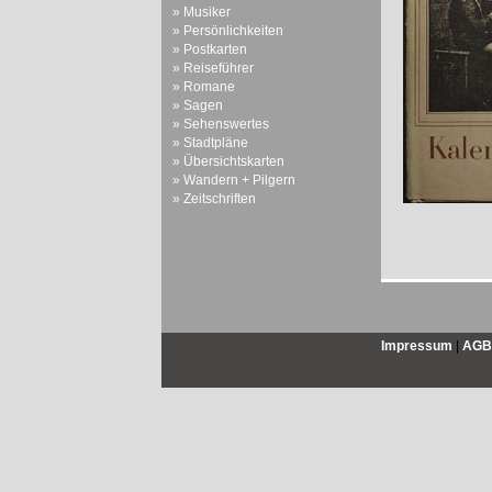
» Musiker
» Persönlichkeiten
» Postkarten
» Reiseführer
» Romane
» Sagen
» Sehenswertes
» Stadtpläne
» Übersichtskarten
» Wandern + Pilgern
» Zeitschriften
Impressum
|
AGB