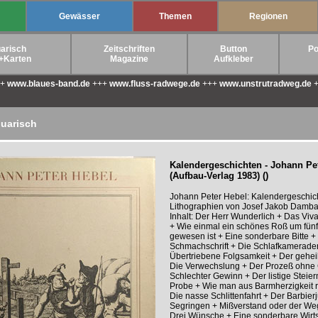
Gewässer
Themen
Regionen
arisch
Zeitschriften
Button
Po
+Karten
Magazine
Aufkleber
++
www.blaues-band.de
+++
www.fluss-radwege.de
+++
www.unstrutradweg.de
+
quarisch
Kalendergeschichten - Johann Pe
(Aufbau-Verlag 1983) ()
Johann Peter Hebel: Kalendergeschich
Lithographien von Josef Jakob Damba
Inhalt: Der Herr Wunderlich + Das Viva
+ Wie einmal ein schönes Roß um fünf 
gewesen ist + Eine sonderbare Bitte +
Schmachschrift + Die Schlafkamerade
Übertriebene Folgsamkeit + Der geheil
Die Verwechslung + Der Prozeß ohne 
Schlechter Gewinn + Der listige Steie
Probe + Wie man aus Barmherzigkeit ra
Die nasse Schlittenfahrt + Der Barbie
Segringen + Mißverstand oder der We
Drei Wünsche + Eine sonderbare Wirt