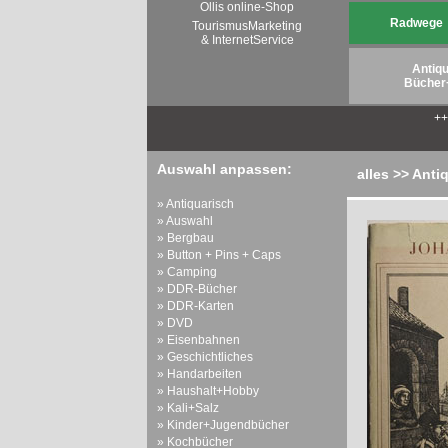
Ollis online-Shop
Radwege
TourismusMarketing
& InternetService
Antiqu
Bücher
+
Auswahl anpassen:
alles >> Anti
» Antiquarisch
» Auswahl
» Bergbau
» Button + Pins + Caps
» Camping
» DDR-Bücher
» DDR-Karten
» DVD
» Eisenbahnen
» Geschichtliches
» Handarbeiten
» Haushalt+Hobby
» Kali+Salz
» Kinder+Jugendbücher
» Kochbücher