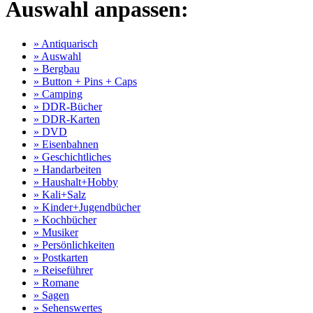
Auswahl anpassen:
» Antiquarisch
» Auswahl
» Bergbau
» Button + Pins + Caps
» Camping
» DDR-Bücher
» DDR-Karten
» DVD
» Eisenbahnen
» Geschichtliches
» Handarbeiten
» Haushalt+Hobby
» Kali+Salz
» Kinder+Jugendbücher
» Kochbücher
» Musiker
» Persönlichkeiten
» Postkarten
» Reiseführer
» Romane
» Sagen
» Sehenswertes