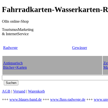
Fahrradkarten-Wasserkarten-Re
Ollis online-Shop
TourismusMarketing
& InternetService
Radwege
Gewässer
Antiquarisch
Zei
Bücher+Karten
Ma
AGB
|
Versand
|
Warenkorb
+++
www.blaues-band.de
+++
www.fluss-radwege.de
+++
www.uns