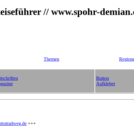
iseführer // www.spohr-demian
Themen
Region
tschriften
Button
gazine
Aufkleber
trutradweg.de
+++