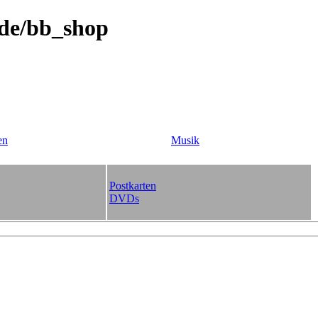
.de/bb_shop
en
Musik
Postkarten
DVDs