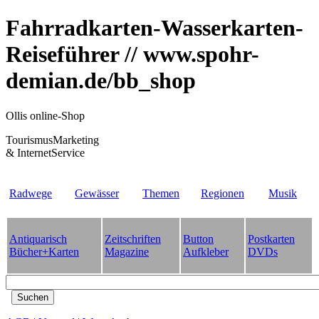
Fahrradkarten-Wasserkarten-
Reiseführer // www.spohr-
demian.de/bb_shop
Ollis online-Shop
TourismusMarketing
& InternetService
Radwege
Gewässer
Themen
Regionen
Musik
Antiquarisch
Zeitschriften
Button
Postkarten
Bücher+Karten
Magazine
Aufkleber
DVDs