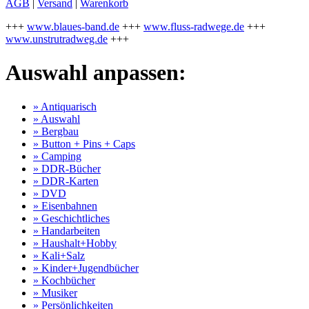
AGB
|
Versand
|
Warenkorb
+++
www.blaues-band.de
+++
www.fluss-radwege.de
+++
www.unstrutradweg.de
+++
Auswahl anpassen:
» Antiquarisch
» Auswahl
» Bergbau
» Button + Pins + Caps
» Camping
» DDR-Bücher
» DDR-Karten
» DVD
» Eisenbahnen
» Geschichtliches
» Handarbeiten
» Haushalt+Hobby
» Kali+Salz
» Kinder+Jugendbücher
» Kochbücher
» Musiker
» Persönlichkeiten