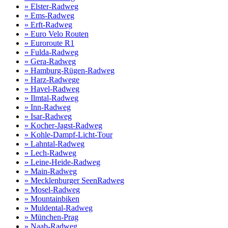
» Elster-Radweg
» Ems-Radweg
» Erft-Radweg
» Euro Velo Routen
» Euroroute R1
» Fulda-Radweg
» Gera-Radweg
» Hamburg-Rügen-Radweg
» Harz-Radwege
» Havel-Radweg
» Ilmtal-Radweg
» Inn-Radweg
» Isar-Radweg
» Kocher-Jagst-Radweg
» Kohle-Dampf-Licht-Tour
» Lahntal-Radweg
» Lech-Radweg
» Leine-Heide-Radweg
» Main-Radweg
» Mecklenburger SeenRadweg
» Mosel-Radweg
» Mountainbiken
» Muldental-Radweg
» München-Prag
» Naab-Radweg