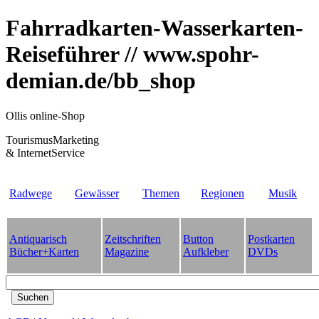
Fahrradkarten-Wasserkarten-
Reiseführer // www.spohr-
demian.de/bb_shop
Ollis online-Shop
TourismusMarketing
& InternetService
Radwege
Gewässer
Themen
Regionen
Musik
Antiquarisch
Zeitschriften
Button
Postkarten
Bücher+Karten
Magazine
Aufkleber
DVDs