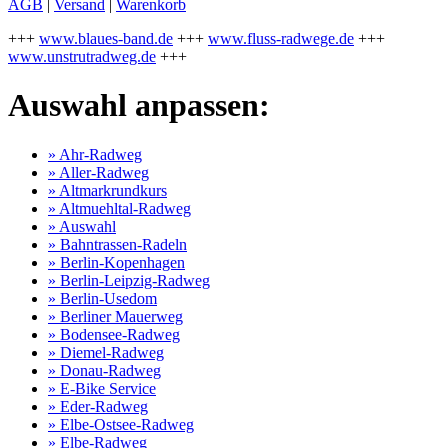
AGB
|
Versand
|
Warenkorb
+++
www.blaues-band.de
+++
www.fluss-radwege.de
+++
www.unstrutradweg.de
+++
Auswahl anpassen:
» Ahr-Radweg
» Aller-Radweg
» Altmarkrundkurs
» Altmuehltal-Radweg
» Auswahl
» Bahntrassen-Radeln
» Berlin-Kopenhagen
» Berlin-Leipzig-Radweg
» Berlin-Usedom
» Berliner Mauerweg
» Bodensee-Radweg
» Diemel-Radweg
» Donau-Radweg
» E-Bike Service
» Eder-Radweg
» Elbe-Ostsee-Radweg
» Elbe-Radweg