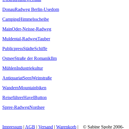
Donau
Radweg Berlin-Usedom
Camping
Himmelsscheibe
Main
Oder-Neisse-Radweg
Muldental-Radweg
Tauber
Publicpress
Städte
Schiffe
Ostsee
Straße der Romanik
Ilm
Mühlen
Industriekultur
Antiquariat
Seen
Weinstraße
Wandern
Mountainbiken
Reiseführer
Havel
Button
Spree-Radweg
Nordsee
Impressum
|
AGB
|
Versand
|
Warenkorb
| © Sabine Spohr 2006-