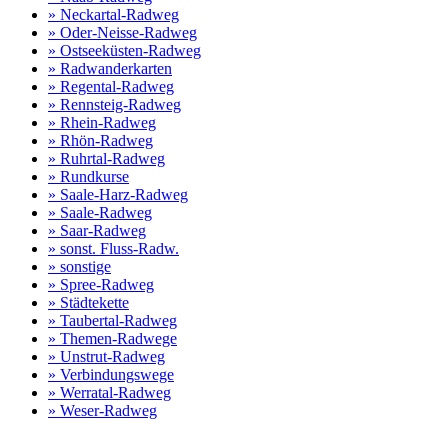
» Neckartal-Radweg
» Oder-Neisse-Radweg
» Ostseeküsten-Radweg
» Radwanderkarten
» Regental-Radweg
» Rennsteig-Radweg
» Rhein-Radweg
» Rhön-Radweg
» Ruhrtal-Radweg
» Rundkurse
» Saale-Harz-Radweg
» Saale-Radweg
» Saar-Radweg
» sonst. Fluss-Radw.
» sonstige
» Spree-Radweg
» Städtekette
» Taubertal-Radweg
» Themen-Radwege
» Unstrut-Radweg
» Verbindungswege
» Werratal-Radweg
» Weser-Radweg