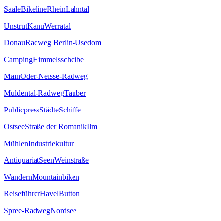
Saale
Bikeline
Rhein
Lahntal
Unstrut
Kanu
Werratal
Donau
Radweg Berlin-Usedom
Camping
Himmelsscheibe
Main
Oder-Neisse-Radweg
Muldental-Radweg
Tauber
Publicpress
Städte
Schiffe
Ostsee
Straße der Romanik
Ilm
Mühlen
Industriekultur
Antiquariat
Seen
Weinstraße
Wandern
Mountainbiken
Reiseführer
Havel
Button
Spree-Radweg
Nordsee