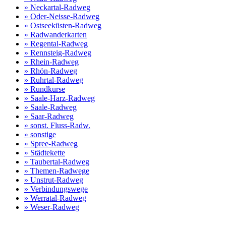
» Neckartal-Radweg
» Oder-Neisse-Radweg
» Ostseeküsten-Radweg
» Radwanderkarten
» Regental-Radweg
» Rennsteig-Radweg
» Rhein-Radweg
» Rhön-Radweg
» Ruhrtal-Radweg
» Rundkurse
» Saale-Harz-Radweg
» Saale-Radweg
» Saar-Radweg
» sonst. Fluss-Radw.
» sonstige
» Spree-Radweg
» Städtekette
» Taubertal-Radweg
» Themen-Radwege
» Unstrut-Radweg
» Verbindungswege
» Werratal-Radweg
» Weser-Radweg