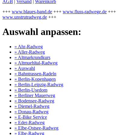
AGB
|
Versand
|
Warenkorb
+++
www.blaues-band.de
+++
www.fluss-radwege.de
+++
www.unstrutradweg.de
+++
Auswahl anpassen:
» Ahr-Radweg
» Aller-Radweg
» Altmarkrundkurs
» Altmuehltal-Radweg
» Auswahl
» Bahntrassen-Radeln
» Berlin-Kopenhagen
» Berlin-Leipzig-Radweg
» Berlin-Usedom
» Berliner Mauerweg
» Bodensee-Radweg
» Diemel-Radweg
» Donau-Radweg
» E-Bike Service
» Eder-Radweg
» Elbe-Ostsee-Radweg
» Elbe-Radweg