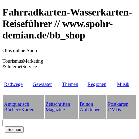
Fahrradkarten-Wasserkarten-
Reiseführer // www.spohr-
demian.de/bb_shop
Ollis online-Shop
TourismusMarketing
& InternetService
Radwege
Gewässer
Themen
Regionen
Musik
Antiquarisch
Zeitschriften
Button
Postkarten
Bücher+Karten
Magazine
Aufkleber
DVDs