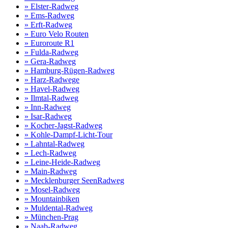
» Elster-Radweg
» Ems-Radweg
» Erft-Radweg
» Euro Velo Routen
» Euroroute R1
» Fulda-Radweg
» Gera-Radweg
» Hamburg-Rügen-Radweg
» Harz-Radwege
» Havel-Radweg
» Ilmtal-Radweg
» Inn-Radweg
» Isar-Radweg
» Kocher-Jagst-Radweg
» Kohle-Dampf-Licht-Tour
» Lahntal-Radweg
» Lech-Radweg
» Leine-Heide-Radweg
» Main-Radweg
» Mecklenburger SeenRadweg
» Mosel-Radweg
» Mountainbiken
» Muldental-Radweg
» München-Prag
» Naab-Radweg