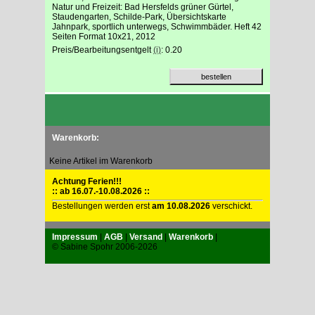
Natur und Freizeit: Bad Hersfelds grüner Gürtel,
Staudengarten, Schilde-Park, Übersichtskarte
Jahnpark, sportlich unterwegs, Schwimmbäder. Heft 42
Seiten Format 10x21, 2012
Preis/Bearbeitungsentgelt
(i)
: 0.20
Warenkorb:
Keine Artikel im Warenkorb
Achtung Ferien!!!
:: ab 16.07.-10.08.2026 ::
Bestellungen werden erst
am 10.08.2026
verschickt.
Impressum
|
AGB
|
Versand
|
Warenkorb
|
© Sabine Spohr 2006-2026