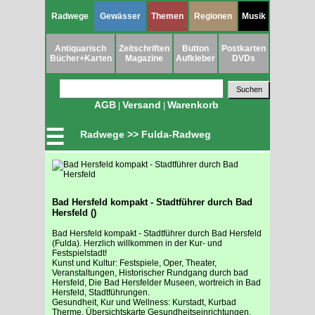
Radwege
Gewässer
Themen
Regionen
Musik
Antiquarisch
Zeitschriften
Button
Postkarten
Bücher+Karten
Magazine
Aufkleber
DVDs
AGB
Versand
Warenkorb
|
|
☰
Radwege >> Fulda-Radweg
Bad Hersfeld kompakt - Stadtführer durch Bad
Hersfeld ()
Bad Hersfeld kompakt - Stadtführer durch Bad Hersfeld
(Fulda). Herzlich willkommen in der Kur- und
Festspielstadt!
Kunst und Kultur: Festspiele, Oper, Theater,
Veranstaltungen, Historischer Rundgang durch bad
Hersfeld, Die Bad Hersfelder Museen, wortreich in Bad
Hersfeld, Stadtführungen.
Gesundheit, Kur und Wellness: Kurstadt, Kurbad
Therme, Übersichtskarte Gesundheitseinrichtungen.