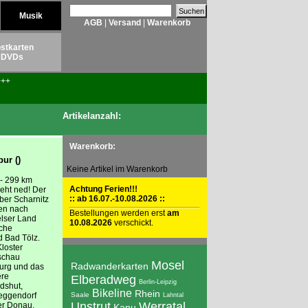
Musik
AGB
|
Versand
|
Warenkorb
stkarten
DVDs
++
Artikelanzahl:
Warenkorb:
ur ()
Keine Artikel im Warenkorb
 - 299 km
Achtung Ferien!!!
geht ned! Der
:: ab 16.07.-10.08.2026 ::
ber Scharnitz
en nach
Bestellungen werden erst
am
elser Land
10.08.2026
verschickt.
iche
d Bad Tölz.
loster
schau
Mosel
Radwanderkarten
burg und das
ere
Elberadweg
Berlin-Leipzig
dshut,
Bikeline
Rhein
Deggendorf
Saale
Lahntal
Unstrut
Werratal
er Donau.
Kanu