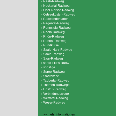
» Naab-Radweg
» Neckartal-Radweg
» Oder-Neisse-Radweg
» Ostseeküsten-Radweg
» Radwanderkarten
» Regental-Radweg
» Rennsteig-Radweg
» Rhein-Radweg
» Rhön-Radweg
» Ruhrtal-Radweg
» Rundkurse
» Saale-Harz-Radweg
» Saale-Radweg
» Saar-Radweg
» sonst. Fluss-Radw.
» sonstige
» Spree-Radweg
» Städtekette
» Taubertal-Radweg
» Themen-Radwege
» Unstrut-Radweg
» Verbindungswege
» Werratal-Radweg
» Weser-Radweg
>> mehr Informationen