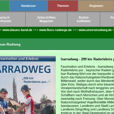
Gewässer
Themen
Regionen
arisch
Zeitschriften
Button
Po
+Karten
Magazine
Aufkleber
++
www.blaues-band.de
+++
www.fluss-radwege.de
+++
www.unstrutradweg.de
+
Isar-Radweg
Isarradweg - 299 km Raderlebnis p
Faszination und Erlebnis - Isarradweg
Raderlebnis pur... bayrischer Radeln 
Isar-Radweg führt von der Isarquelle ü
durch das Naturschutzgebiet Riedbod
Mittenwald, weiter durch das Werdenf
über Krün, Wallgau durch eine bäuerl
Voralpenlandschaft nach lenggries un
Von dort nach Wolfrathshausen, über K
Schäftlarn nach Münschen und ab Hir
zweiseitig nach Freisung. Über Moos
Naturschutzgebiet Vogelfreistätte Mittl
Isarstauseen, Landkreis und Stadt Lan
Landkreis Dingolfing und Landkreis 
endet er in der Stadt Deggendorf an d