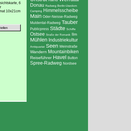
sichtskarte, 6
Donau
Radweg Berlin-Usedom
r
Himmelsscheibe
ormat 10x21cm
Camping
Main
Oder-Neisse-Radweg
Tauber
Muldental-Radweg
Städte
Publicpress
Schiffe
Ostsee
Ilm
Straße der Romanik
Mühlen
Industriekultur
Seen
Weinstraße
Antiquariat
Mountainbiken
Wandern
Havel
Reiseführer
Button
Spree-Radweg
Nordsee