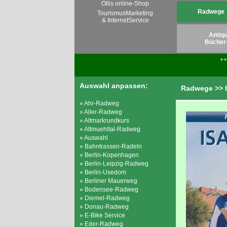
Ollis online-Shop
Radwege
TourismusMarketing
& InternetService
Antiqu
Bücher
+
Auswahl anpassen:
Radwege >> 
» Ahr-Radweg
» Aller-Radweg
» Altmarkrundkurs
» Altmuehltal-Radweg
» Auswahl
» Bahntrassen-Radeln
» Berlin-Kopenhagen
» Berlin-Leipzig-Radweg
» Berlin-Usedom
» Berliner Mauerweg
» Bodensee-Radweg
» Diemel-Radweg
» Donau-Radweg
» E-Bike Service
» Eder-Radweg