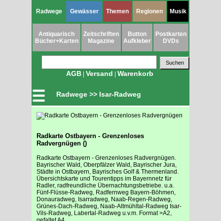
Radwege
Gewässer
Themen
Regionen
Musik
Antiquarisch
Zeitschriften
Button
Postkarten
Bücher+Karten
Magazine
Aufkleber
DVDs
AGB
Versand
Warenkorb
|
|
☰
Radwege >> Isar-Radweg
Radkarte Ostbayern - Grenzenloses
Radvergnügen ()
Radkarte Ostbayern - Grenzenloses Radvergnügen.
Bayrischer Wald, Oberpfälzer Wald, Bayrischer Jura,
Städte in Ostbayern, Bayrisches Golf & Thermenland.
Übersichtskarte und Tourentipps im Bayernnetz für
Radler, radfreundliche Übernachtungsbetriebe. u.a.
Fünf-Flüsse-Radweg, Radfernweg Bayern-Böhmen,
Donauradweg, Isarradweg, Naab-Regen-Radweg,
Grünes-Dach-Radweg, Naab-Altmühltal-Radweg Isar-
Vils-Radweg, Labertal-Radweg u.v.m. Format >A2,
gefaltet A4