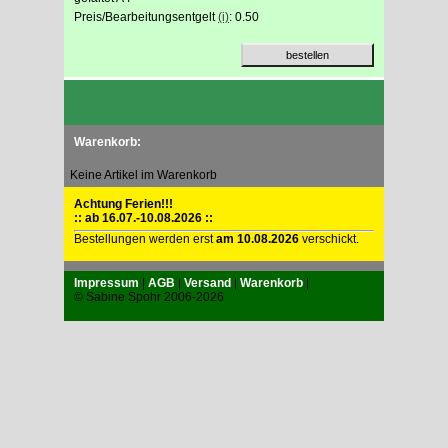
Preis/Bearbeitungsentgelt
(i)
: 0.50
Warenkorb:
Keine Artikel im Warenkorb
Achtung Ferien!!!
:: ab 16.07.-10.08.2026 ::
Bestellungen werden erst
am 10.08.2026
verschickt.
Impressum
|
AGB
|
Versand
|
Warenkorb
|
© Sabine Spohr 2006-2026