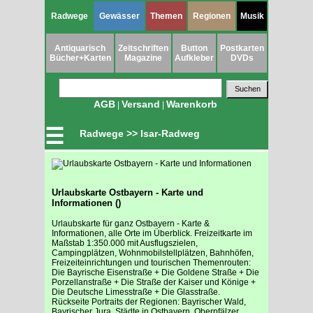
Radwege
Gewässer
Themen
Regionen
Musik
Antiquarisch
Zeitschriften
Button
Postkarten
Bücher+Karten
Magazine
Aufkleber
DVDs
AGB
Versand
Warenkorb
|
|
☰
Radwege >> Isar-Radweg
Urlaubskarte Ostbayern - Karte und
Informationen ()
Urlaubskarte für ganz Ostbayern - Karte &
Informationen, alle Orte im Überblick. Freizeitkarte im
Maßstab 1:350.000 mit Ausflugszielen,
Campingplätzen, Wohnmobilstellplätzen, Bahnhöfen,
Freizeiteinrichtungen und tourischen Themenrouten:
Die Bayrische Eisenstraße + Die Goldene Straße + Die
Porzellanstraße + Die Straße der Kaiser und Könige +
Die Deutsche Limesstraße + Die Glasstraße.
Rückseite Portraits der Regionen: Bayrischer Wald,
Bayrischer Jura, Städte in Ostbayern, Oberpfälzer