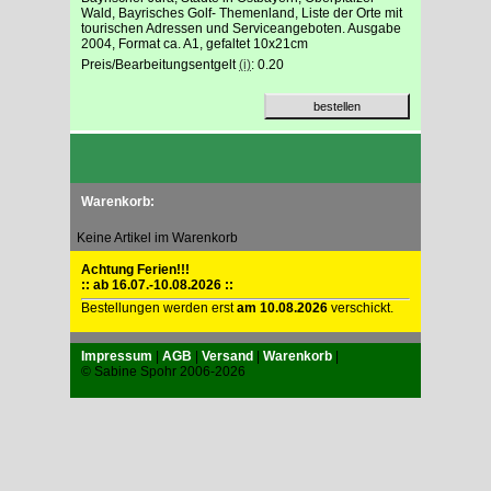
Wald, Bayrisches Golf- Themenland, Liste der Orte mit
tourischen Adressen und Serviceangeboten. Ausgabe
2004, Format ca. A1, gefaltet 10x21cm
Preis/Bearbeitungsentgelt
(i)
: 0.20
Warenkorb:
Keine Artikel im Warenkorb
Achtung Ferien!!!
:: ab 16.07.-10.08.2026 ::
Bestellungen werden erst
am 10.08.2026
verschickt.
Impressum
|
AGB
|
Versand
|
Warenkorb
|
© Sabine Spohr 2006-2026