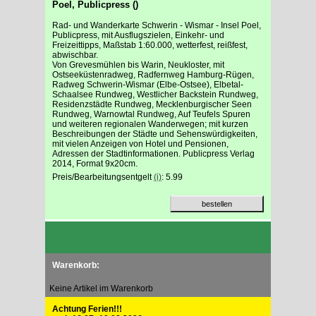
Poel, Publicpress ()
Rad- und Wanderkarte Schwerin - Wismar - Insel Poel,
Publicpress, mit Ausflugszielen, Einkehr- und
Freizeittipps, Maßstab 1:60.000, wetterfest, reißfest,
abwischbar.
Von Grevesmühlen bis Warin, Neukloster, mit
Ostseeküstenradweg, Radfernweg Hamburg-Rügen,
Radweg Schwerin-Wismar (Elbe-Ostsee), Elbetal-
Schaalsee Rundweg, Westlicher Backstein Rundweg,
Residenzstädte Rundweg, Mecklenburgischer Seen
Rundweg, Warnowtal Rundweg, Auf Teufels Spuren
und weiteren regionalen Wanderwegen; mit kurzen
Beschreibungen der Städte und Sehenswürdigkeiten,
mit vielen Anzeigen von Hotel und Pensionen,
Adressen der Stadtinformationen. Publicpress Verlag
2014, Format 9x20cm.
Preis/Bearbeitungsentgelt
(i)
: 5.99
Warenkorb:
Keine Artikel im Warenkorb
Achtung Ferien!!!