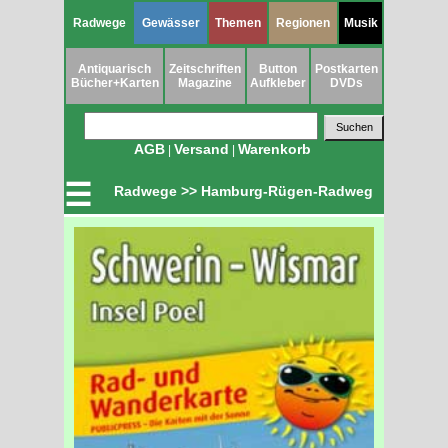
Radwege
Gewässer
Themen
Regionen
Musik
Antiquarisch
Zeitschriften
Button
Postkarten
Bücher+Karten
Magazine
Aufkleber
DVDs
AGB
Versand
Warenkorb
|
|
☰
Radwege >> Hamburg-Rügen-Radweg