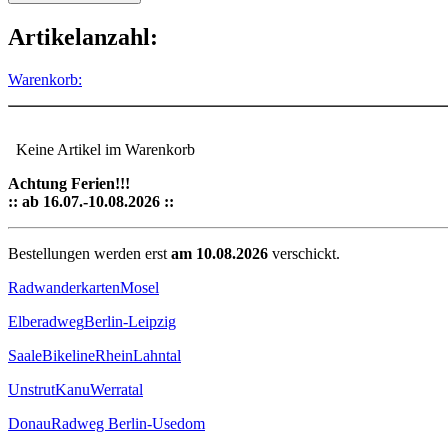
Artikelanzahl:
Warenkorb:
Keine Artikel im Warenkorb
Achtung Ferien!!!
:: ab 16.07.-10.08.2026 ::
Bestellungen werden erst
am 10.08.2026
verschickt.
Radwanderkarten
Mosel
Elberadweg
Berlin-Leipzig
Saale
Bikeline
Rhein
Lahntal
Unstrut
Kanu
Werratal
Donau
Radweg Berlin-Usedom