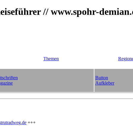
iseführer // www.spohr-demian
Themen
Region
tschriften
Button
gazine
Aufkleber
trutradweg.de
+++