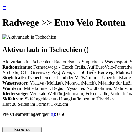
☰
Radwege >> Euro Velo Routen
Aktivurlaub in Tschechien ()
Aktivurlaub in Tschechien: Radtourismus, Singletrails, Wassersport, W
Radtourismus:
Fernradwege - Czech Trails, Auf EuroVelo-Fernradwe
Vrchlabi, CT - Greenway Prag-Wien, CT 50 Bečv-Radweg, Mährische
Singletrails:
Tschechien das Land der MTB-Touren, Übersichtskarte 
Wassersport:
Vlatava (Moldau), Morava (March), Mäander der Lužnice 
Wandern:
Mittelböhmen, Region Vysočina, Nordböhmen, Mährische
Klettersteige:
Vertikale Welt für jedermann, Felsenstädte, Vodní brána
Skifahren:
Skifahrgebiete und Langlaufloipen im Überblick.
Heft 28 Seiten im Format 17x25cm
Preis/Bearbeitungsentgelt
(i)
: 0.50