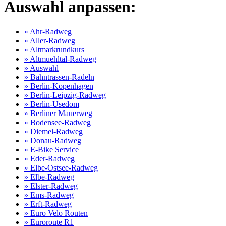
Auswahl anpassen:
» Ahr-Radweg
» Aller-Radweg
» Altmarkrundkurs
» Altmuehltal-Radweg
» Auswahl
» Bahntrassen-Radeln
» Berlin-Kopenhagen
» Berlin-Leipzig-Radweg
» Berlin-Usedom
» Berliner Mauerweg
» Bodensee-Radweg
» Diemel-Radweg
» Donau-Radweg
» E-Bike Service
» Eder-Radweg
» Elbe-Ostsee-Radweg
» Elbe-Radweg
» Elster-Radweg
» Ems-Radweg
» Erft-Radweg
» Euro Velo Routen
» Euroroute R1