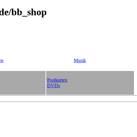
.de/bb_shop
en
Musik
Postkarten
DVDs