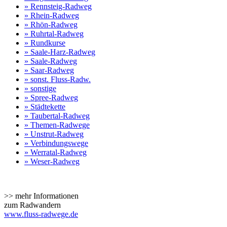
» Rennsteig-Radweg
» Rhein-Radweg
» Rhön-Radweg
» Ruhrtal-Radweg
» Rundkurse
» Saale-Harz-Radweg
» Saale-Radweg
» Saar-Radweg
» sonst. Fluss-Radw.
» sonstige
» Spree-Radweg
» Städtekette
» Taubertal-Radweg
» Themen-Radwege
» Unstrut-Radweg
» Verbindungswege
» Werratal-Radweg
» Weser-Radweg
>> mehr Informationen
zum Radwandern
www.fluss-radwege.de