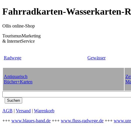
Fahrradkarten-Wasserkarten-Re
Ollis online-Shop
TourismusMarketing
& InternetService
Radwege
Gewässer
Antiquarisch
Zei
Bücher+Karten
Ma
AGB
|
Versand
|
Warenkorb
+++
www.blaues-band.de
+++
www.fluss-radwege.de
+++
www.uns