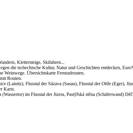
andern, Klettersteige, Skifahren...
gen die tschechische Kultur, Natur und Geschichten entdecken, Euro
 Weinwege. Übersichtskarte Fernradrouten.
mit Routen.
(Lainitz), Flusstal der Sázava (Sasau), Flusstal der Ohře (Eger), Jize
r Karst.
 (Wassertor) im Flusstal der Jizera, Pastýřská stěna (Schäferwand) Děč