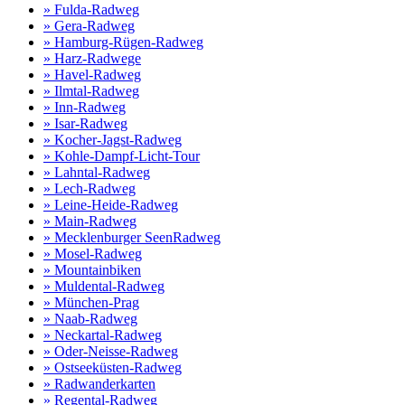
» Fulda-Radweg
» Gera-Radweg
» Hamburg-Rügen-Radweg
» Harz-Radwege
» Havel-Radweg
» Ilmtal-Radweg
» Inn-Radweg
» Isar-Radweg
» Kocher-Jagst-Radweg
» Kohle-Dampf-Licht-Tour
» Lahntal-Radweg
» Lech-Radweg
» Leine-Heide-Radweg
» Main-Radweg
» Mecklenburger SeenRadweg
» Mosel-Radweg
» Mountainbiken
» Muldental-Radweg
» München-Prag
» Naab-Radweg
» Neckartal-Radweg
» Oder-Neisse-Radweg
» Ostseeküsten-Radweg
» Radwanderkarten
» Regental-Radweg