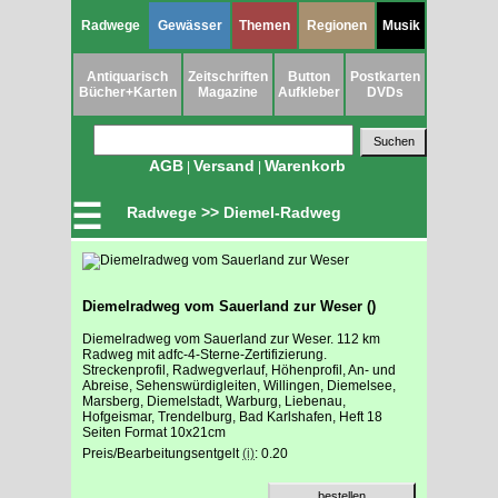
Radwege
Gewässer
Themen
Regionen
Musik
Antiquarisch
Zeitschriften
Button
Postkarten
Bücher+Karten
Magazine
Aufkleber
DVDs
AGB
Versand
Warenkorb
|
|
☰
Radwege >> Diemel-Radweg
Diemelradweg vom Sauerland zur Weser ()
Diemelradweg vom Sauerland zur Weser. 112 km
Radweg mit adfc-4-Sterne-Zertifizierung.
Streckenprofil, Radwegverlauf, Höhenprofil, An- und
Abreise, Sehenswürdigleiten, Willingen, Diemelsee,
Marsberg, Diemelstadt, Warburg, Liebenau,
Hofgeismar, Trendelburg, Bad Karlshafen, Heft 18
Seiten Format 10x21cm
Preis/Bearbeitungsentgelt
(i)
: 0.20