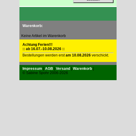
Warenkorb:
Keine Artikel im Warenkorb
Achtung Ferien!!!
:: ab 16.07.-10.08.2026 ::
Bestellungen werden erst
am 10.08.2026
verschickt.
Impressum
|
AGB
|
Versand
|
Warenkorb
|
© Sabine Spohr 2006-2026