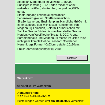
Stadtplan Magdeburg im Maßstab 1:16.000,
Publicpress Verlag - Die Karten mit der Sonne:
wetterfest, reißfest, abwischbar, recycelbar, GPS-
genau.
Stadtrundgang entlang ausgewählter
Sehenswürdigkeiten, Straßenverzeichnis,
Straßenbahn- und Buslinienplan. Handliche Größe mit
Innenstadt und den wichtigsten Randzonen: von
Magdeburg-Lemsdorf, Reform, Fermersleben mit
Salbker See im Süden bis zum Neustädter See im
Norden, vom Westfriedhof bis zur MDCC-Arena,
Bördelandhalle und Magdeburg Messe im Osten (also
nicht ganz komplett: ohne Diesdorf, Ottersleben,
Herrenkrug). Format 40x63cm, gefaltet 10x20cm.
Preis/Bearbeitungsentgelt
(i)
: 2.50
Warenkorb:
Keine Artikel im Warenkorb
Achtung Ferien!!!
:: ab 16.07.-10.08.2026 ::
Bestellungen werden erst
am 10.08.2026
verschickt.