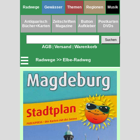
Radwege
Gewässer
Themen
Regionen
Musik
Antiquarisch
Zeitschriften
Button
Postkarten
Bücher+Karten
Magazine
Aufkleber
DVDs
AGB
Versand
Warenkorb
|
|
☰
Radwege >> Elbe-Radweg