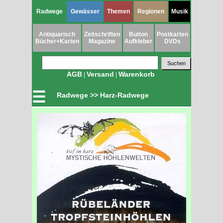
Radwege
Gewässer
Themen
Regionen
Musik
Antiquarisch
Zeitschriften
Button
Postkarten
Bücher+Karten
Magazine
Aufkleber
DVDs
AGB
Versand
Warenkorb
|
|
☰
Radwege >> Harz-Radwege