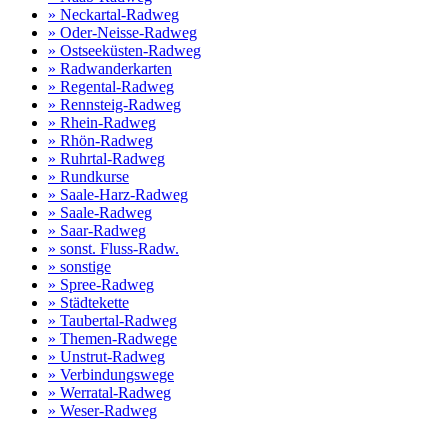
» Neckartal-Radweg
» Oder-Neisse-Radweg
» Ostseeküsten-Radweg
» Radwanderkarten
» Regental-Radweg
» Rennsteig-Radweg
» Rhein-Radweg
» Rhön-Radweg
» Ruhrtal-Radweg
» Rundkurse
» Saale-Harz-Radweg
» Saale-Radweg
» Saar-Radweg
» sonst. Fluss-Radw.
» sonstige
» Spree-Radweg
» Städtekette
» Taubertal-Radweg
» Themen-Radwege
» Unstrut-Radweg
» Verbindungswege
» Werratal-Radweg
» Weser-Radweg