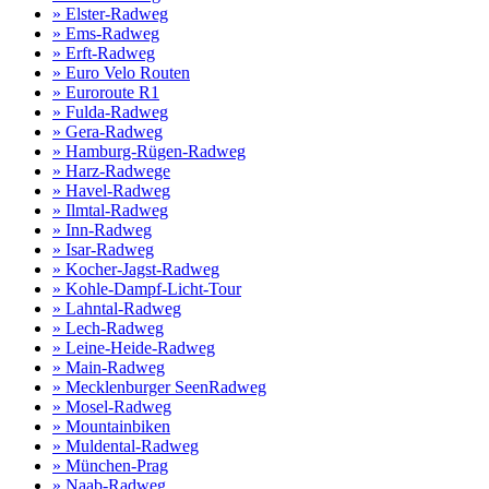
» Elster-Radweg
» Ems-Radweg
» Erft-Radweg
» Euro Velo Routen
» Euroroute R1
» Fulda-Radweg
» Gera-Radweg
» Hamburg-Rügen-Radweg
» Harz-Radwege
» Havel-Radweg
» Ilmtal-Radweg
» Inn-Radweg
» Isar-Radweg
» Kocher-Jagst-Radweg
» Kohle-Dampf-Licht-Tour
» Lahntal-Radweg
» Lech-Radweg
» Leine-Heide-Radweg
» Main-Radweg
» Mecklenburger SeenRadweg
» Mosel-Radweg
» Mountainbiken
» Muldental-Radweg
» München-Prag
» Naab-Radweg