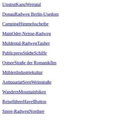
Unstrut
Kanu
Werratal
Donau
Radweg Berlin-Usedom
Camping
Himmelsscheibe
Main
Oder-Neisse-Radweg
Muldental-Radweg
Tauber
Publicpress
Städte
Schiffe
Ostsee
Straße der Romanik
Ilm
Mühlen
Industriekultur
Antiquariat
Seen
Weinstraße
Wandern
Mountainbiken
Reiseführer
Havel
Button
Spree-Radweg
Nordsee