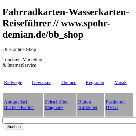
Fahrradkarten-Wasserkarten-
Reiseführer // www.spohr-
demian.de/bb_shop
Ollis online-Shop
TourismusMarketing
& InternetService
Radwege
Gewässer
Themen
Regionen
Musik
Antiquarisch
Zeitschriften
Button
Postkarten
Bücher+Karten
Magazine
Aufkleber
DVDs