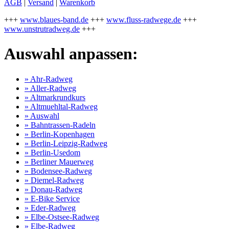
AGB
|
Versand
|
Warenkorb
+++
www.blaues-band.de
+++
www.fluss-radwege.de
+++
www.unstrutradweg.de
+++
Auswahl anpassen:
» Ahr-Radweg
» Aller-Radweg
» Altmarkrundkurs
» Altmuehltal-Radweg
» Auswahl
» Bahntrassen-Radeln
» Berlin-Kopenhagen
» Berlin-Leipzig-Radweg
» Berlin-Usedom
» Berliner Mauerweg
» Bodensee-Radweg
» Diemel-Radweg
» Donau-Radweg
» E-Bike Service
» Eder-Radweg
» Elbe-Ostsee-Radweg
» Elbe-Radweg