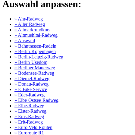
Auswahl anpassen:
» Ahr-Radweg
» Aller-Radweg
» Altmarkrundkurs
» Altmuehltal-Radweg
» Auswahl
» Bahntrassen-Radeln
» Berlin-Kopenhagen
» Berlin-Leipzig-Radweg
» Berlin-Usedom
» Berliner Mauerweg
» Bodensee-Radweg
» Diemel-Radweg
» Donau-Radweg
» E-Bike Service
» Eder-Radweg
» Elbe-Ostsee-Radweg
» Elbe-Radweg
» Elster-Radweg
» Ems-Radweg
» Erft-Radweg
» Euro Velo Routen
» Euroroute R1