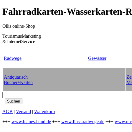
Fahrradkarten-Wasserkarten-Re
Ollis online-Shop
TourismusMarketing
& InternetService
Radwege
Gewässer
Antiquarisch
Zei
Bücher+Karten
Ma
AGB
|
Versand
|
Warenkorb
+++
www.blaues-band.de
+++
www.fluss-radwege.de
+++
www.uns