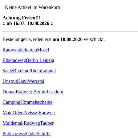
Keine Artikel im Warenkorb
Achtung Ferien!!!
:: ab 16.07.-10.08.2026 ::
Bestellungen werden erst
am 10.08.2026
verschickt.
Radwanderkarten
Mosel
Elberadweg
Berlin-Leipzig
Saale
Bikeline
Rhein
Lahntal
Unstrut
Kanu
Werratal
Donau
Radweg Berlin-Usedom
Camping
Himmelsscheibe
Main
Oder-Neisse-Radweg
Muldental-Radweg
Tauber
Publicpress
Städte
Schiffe