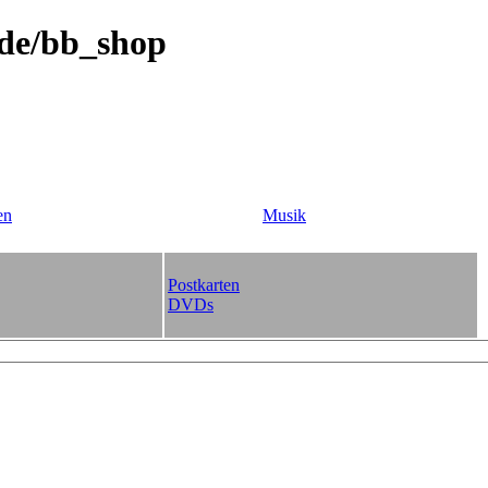
.de/bb_shop
en
Musik
Postkarten
DVDs