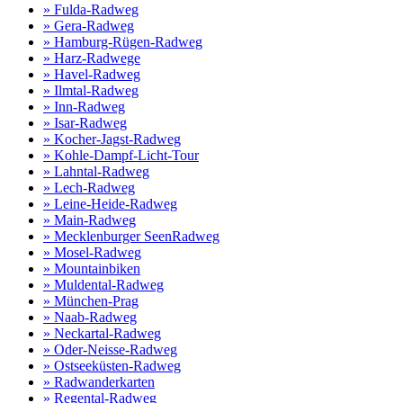
» Fulda-Radweg
» Gera-Radweg
» Hamburg-Rügen-Radweg
» Harz-Radwege
» Havel-Radweg
» Ilmtal-Radweg
» Inn-Radweg
» Isar-Radweg
» Kocher-Jagst-Radweg
» Kohle-Dampf-Licht-Tour
» Lahntal-Radweg
» Lech-Radweg
» Leine-Heide-Radweg
» Main-Radweg
» Mecklenburger SeenRadweg
» Mosel-Radweg
» Mountainbiken
» Muldental-Radweg
» München-Prag
» Naab-Radweg
» Neckartal-Radweg
» Oder-Neisse-Radweg
» Ostseeküsten-Radweg
» Radwanderkarten
» Regental-Radweg