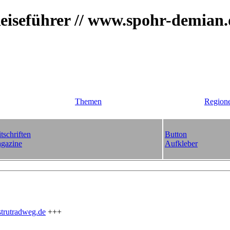
iseführer // www.spohr-demian
Themen
Region
tschriften
Button
gazine
Aufkleber
trutradweg.de
+++