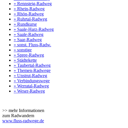
» Rennsteig-Radweg
» Rhein-Radweg
» Rhön-Radweg
» Ruhrtal-Radweg
» Rundkurse
» Saale-Harz-Radweg
» Saale-Radweg
» Saar-Radweg
» sonst. Fluss-Radw.
» sonstige
» Spree-Radweg
» Städtekette
» Taubertal-Radweg
» Themen-Radwege
» Unstrut-Radweg
» Verbindungswege
» Werratal-Radweg
» Weser-Radweg
>> mehr Informationen
zum Radwandern
www.fluss-radwege.de