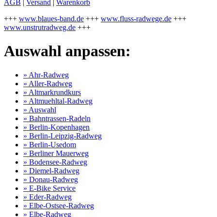
AGB
|
Versand
|
Warenkorb
+++
www.blaues-band.de
+++
www.fluss-radwege.de
+++
www.unstrutradweg.de
+++
Auswahl anpassen:
» Ahr-Radweg
» Aller-Radweg
» Altmarkrundkurs
» Altmuehltal-Radweg
» Auswahl
» Bahntrassen-Radeln
» Berlin-Kopenhagen
» Berlin-Leipzig-Radweg
» Berlin-Usedom
» Berliner Mauerweg
» Bodensee-Radweg
» Diemel-Radweg
» Donau-Radweg
» E-Bike Service
» Eder-Radweg
» Elbe-Ostsee-Radweg
» Elbe-Radweg