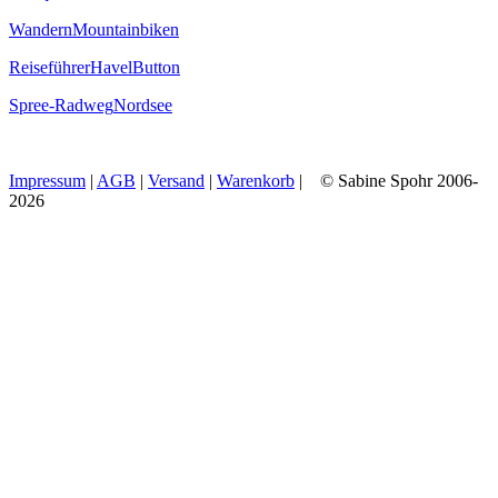
Wandern
Mountainbiken
Reiseführer
Havel
Button
Spree-Radweg
Nordsee
Impressum
|
AGB
|
Versand
|
Warenkorb
| © Sabine Spohr 2006-
2026