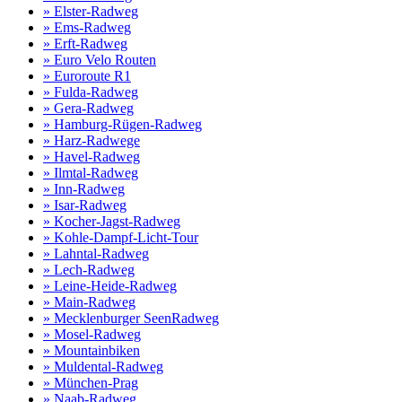
» Elster-Radweg
» Ems-Radweg
» Erft-Radweg
» Euro Velo Routen
» Euroroute R1
» Fulda-Radweg
» Gera-Radweg
» Hamburg-Rügen-Radweg
» Harz-Radwege
» Havel-Radweg
» Ilmtal-Radweg
» Inn-Radweg
» Isar-Radweg
» Kocher-Jagst-Radweg
» Kohle-Dampf-Licht-Tour
» Lahntal-Radweg
» Lech-Radweg
» Leine-Heide-Radweg
» Main-Radweg
» Mecklenburger SeenRadweg
» Mosel-Radweg
» Mountainbiken
» Muldental-Radweg
» München-Prag
» Naab-Radweg