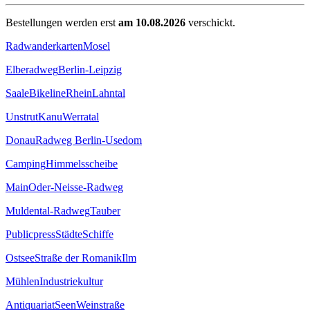
Bestellungen werden erst
am 10.08.2026
verschickt.
Radwanderkarten
Mosel
Elberadweg
Berlin-Leipzig
Saale
Bikeline
Rhein
Lahntal
Unstrut
Kanu
Werratal
Donau
Radweg Berlin-Usedom
Camping
Himmelsscheibe
Main
Oder-Neisse-Radweg
Muldental-Radweg
Tauber
Publicpress
Städte
Schiffe
Ostsee
Straße der Romanik
Ilm
Mühlen
Industriekultur
Antiquariat
Seen
Weinstraße