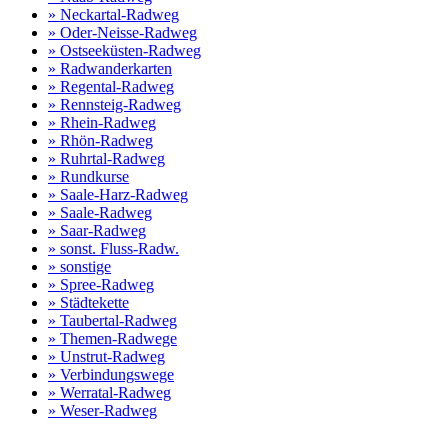
» Neckartal-Radweg
» Oder-Neisse-Radweg
» Ostseeküsten-Radweg
» Radwanderkarten
» Regental-Radweg
» Rennsteig-Radweg
» Rhein-Radweg
» Rhön-Radweg
» Ruhrtal-Radweg
» Rundkurse
» Saale-Harz-Radweg
» Saale-Radweg
» Saar-Radweg
» sonst. Fluss-Radw.
» sonstige
» Spree-Radweg
» Städtekette
» Taubertal-Radweg
» Themen-Radwege
» Unstrut-Radweg
» Verbindungswege
» Werratal-Radweg
» Weser-Radweg