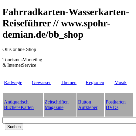
Fahrradkarten-Wasserkarten-
Reiseführer // www.spohr-
demian.de/bb_shop
Ollis online-Shop
TourismusMarketing
& InternetService
Radwege
Gewässer
Themen
Regionen
Musik
Antiquarisch
Zeitschriften
Button
Postkarten
Bücher+Karten
Magazine
Aufkleber
DVDs