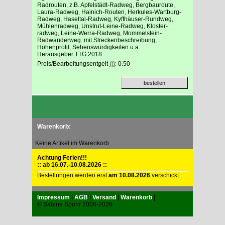
Radrouten, z.B. Apfelstädt-Radweg, Bergbauroute,
Laura-Radweg, Hainich-Routen, Herkules-Wartburg-
Radweg, Haseltal-Radweg, Kyffhäuser-Rundweg,
Mühlenradweg, Unstrut-Leine-Radweg, Kloster-
radweg, Leine-Werra-Radweg, Mommelstein-
Radwanderweg. mit Streckenbeschreibung,
Höhenprofil, Sehenswürdigkeiten u.a.
Herausgeber TTG 2018
Preis/Bearbeitungsentgelt
(i)
: 0.50
Warenkorb:
Keine Artikel im Warenkorb
Achtung Ferien!!!
:: ab 16.07.-10.08.2026 ::
Bestellungen werden erst
am 10.08.2026
verschickt.
Impressum
|
AGB
|
Versand
|
Warenkorb
|
© Sabine Spohr 2006-2026