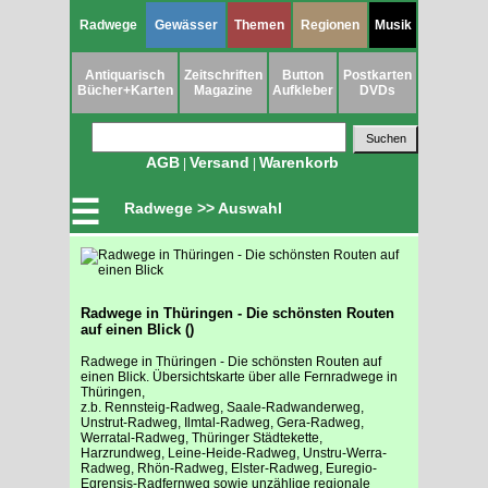
Radwege
Gewässer
Themen
Regionen
Musik
Antiquarisch
Zeitschriften
Button
Postkarten
Bücher+Karten
Magazine
Aufkleber
DVDs
AGB
Versand
Warenkorb
|
|
☰
Radwege >> Auswahl
Radwege in Thüringen - Die schönsten Routen
auf einen Blick ()
Radwege in Thüringen - Die schönsten Routen auf
einen Blick. Übersichtskarte über alle Fernradwege in
Thüringen,
z.b. Rennsteig-Radweg, Saale-Radwanderweg,
Unstrut-Radweg, Ilmtal-Radweg, Gera-Radweg,
Werratal-Radweg, Thüringer Städtekette,
Harzrundweg, Leine-Heide-Radweg, Unstru-Werra-
Radweg, Rhön-Radweg, Elster-Radweg, Euregio-
Egrensis-Radfernweg sowie unzählige regionale