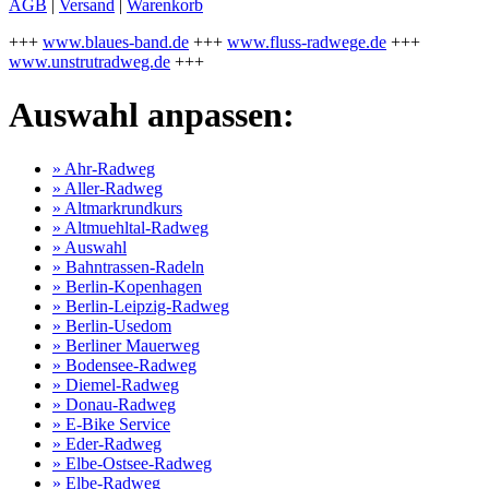
AGB
|
Versand
|
Warenkorb
+++
www.blaues-band.de
+++
www.fluss-radwege.de
+++
www.unstrutradweg.de
+++
Auswahl anpassen:
» Ahr-Radweg
» Aller-Radweg
» Altmarkrundkurs
» Altmuehltal-Radweg
» Auswahl
» Bahntrassen-Radeln
» Berlin-Kopenhagen
» Berlin-Leipzig-Radweg
» Berlin-Usedom
» Berliner Mauerweg
» Bodensee-Radweg
» Diemel-Radweg
» Donau-Radweg
» E-Bike Service
» Eder-Radweg
» Elbe-Ostsee-Radweg
» Elbe-Radweg