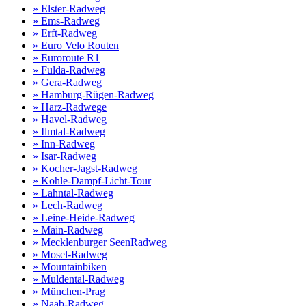
» Elster-Radweg
» Ems-Radweg
» Erft-Radweg
» Euro Velo Routen
» Euroroute R1
» Fulda-Radweg
» Gera-Radweg
» Hamburg-Rügen-Radweg
» Harz-Radwege
» Havel-Radweg
» Ilmtal-Radweg
» Inn-Radweg
» Isar-Radweg
» Kocher-Jagst-Radweg
» Kohle-Dampf-Licht-Tour
» Lahntal-Radweg
» Lech-Radweg
» Leine-Heide-Radweg
» Main-Radweg
» Mecklenburger SeenRadweg
» Mosel-Radweg
» Mountainbiken
» Muldental-Radweg
» München-Prag
» Naab-Radweg