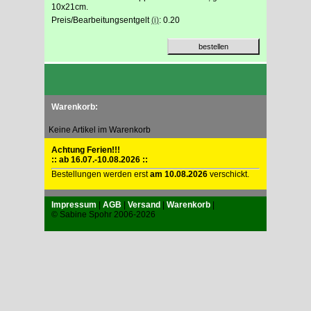
10x21cm.
Preis/Bearbeitungsentgelt
(i)
: 0.20
Warenkorb:
Keine Artikel im Warenkorb
Achtung Ferien!!!
:: ab 16.07.-10.08.2026 ::
Bestellungen werden erst
am 10.08.2026
verschickt.
Impressum
|
AGB
|
Versand
|
Warenkorb
|
© Sabine Spohr 2006-2026