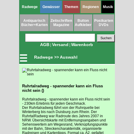
Radwege
Gewässer
Themen
Regionen
Musik
Antiquarisch
Zeitschriften
Button
Postkarten
Bücher+Karten
Magazine
Aufkleber
DVDs
AGB
Versand
Warenkorb
|
|
☰
Radwege >> Auswahl
Ruhrtalradweg - spannender kann ein Fluss
nicht sein ()
Ruhrtalradweg - spannender kann ein Fluss nicht sein
- 230km Erlebnis für jeden Geschmack.
Der Ruhrtalradweg führt von der Ruhrquelle bei
Winterberg bis nach Duisburg zum Rhein. Der
RuhrtalRadweg war Radroute des Jahres 2007 in
NRW. Übersichtskarte mit Entfernungsangaben und
Sehenswertem am Wegesrand, Verknüpfungspunkte
mit der Bahn, Streckencharakteristik, organisierte
Radreisen und Kartentipps. Format ca. A2, gefaltet