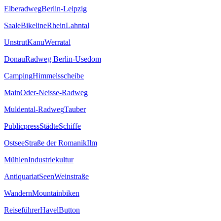
Elberadweg
Berlin-Leipzig
Saale
Bikeline
Rhein
Lahntal
Unstrut
Kanu
Werratal
Donau
Radweg Berlin-Usedom
Camping
Himmelsscheibe
Main
Oder-Neisse-Radweg
Muldental-Radweg
Tauber
Publicpress
Städte
Schiffe
Ostsee
Straße der Romanik
Ilm
Mühlen
Industriekultur
Antiquariat
Seen
Weinstraße
Wandern
Mountainbiken
Reiseführer
Havel
Button