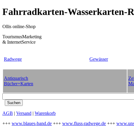
Fahrradkarten-Wasserkarten-Re
Ollis online-Shop
TourismusMarketing
& InternetService
Radwege
Gewässer
Antiquarisch
Zei
Bücher+Karten
Ma
AGB
|
Versand
|
Warenkorb
+++
www.blaues-band.de
+++
www.fluss-radwege.de
+++
www.uns