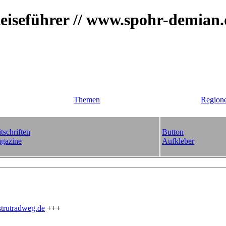
iseführer // www.spohr-demian
Themen
Region
tschriften
Button
gazine
Aufkleber
trutradweg.de
+++