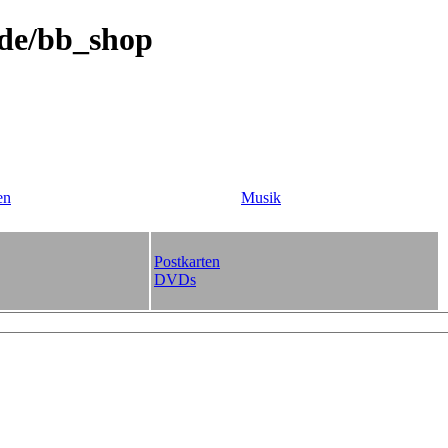
.de/bb_shop
en
Musik
Postkarten
DVDs