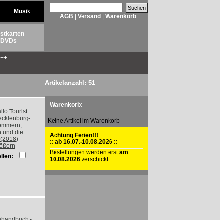
Musik
AGB
|
Versand
|
Warenkorb
stkarten
DVDs
++
Artikelanzahl: 51
Warenkorb:
Keine Artikel im Warenkorb
Achtung Ferien!!!
:: ab 16.07.-10.08.2026 ::
rößern
Bestellungen werden erst
am
llen:
10.08.2026
verschickt.