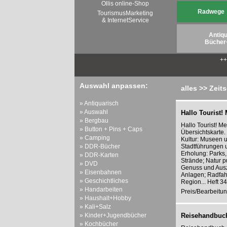
Ollis online-Shop
Radwege
TourismusMarketing
& InternetService
Antiqu
Bücher
+
Auswahl anpassen:
alles >> Zeits
» Antiquarisch
» Auswahl
Hallo Tourist!
» Bergbau
Hallo Tourist! M
» Button + Pins + Caps
Übersichtskarte
» Camping
Kultur: Museen u
» DDR-Bücher
Stadtführungen 
Erholung: Parks
» DDR-Karten
Strände; Natur p
» DVD
Genuss und Ausze
» Eisenbahnen
Anlagen; Radfahr
» Geschichtliches
Region... Heft 
» Handarbeiten
Preis/Bearbeitun
» Haushalt+Hobby
» Kali+Salz
» Kinder+Jugendbücher
Reisehandbuch 
» Kochbücher