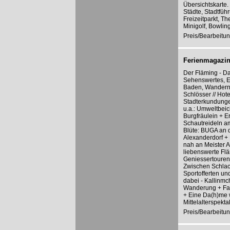
Übersichtskarte.
Städte, Stadtfüh
Freizeitparkt, T
Minigolf, Bowlin
Preis/Bearbeitun
Ferienmagazin
Der Fläming - D
Sehenswertes, En
Baden, Wandern,
Schlösser // Hot
Stadterkundungen
u.a.: Umweltbei
Burgfräulein + 
Schautreideln am
Blüte: BUGA an d
Alexanderdorf +
nah an Meister A
liebenswerte Flä
Geniessertouren 
Zwischen Schlach
Sportofferten un
dabei - Kallinm
Wanderung + Fah
+ Eine Da(h)me 
Mittelalterspekt
Preis/Bearbeitun