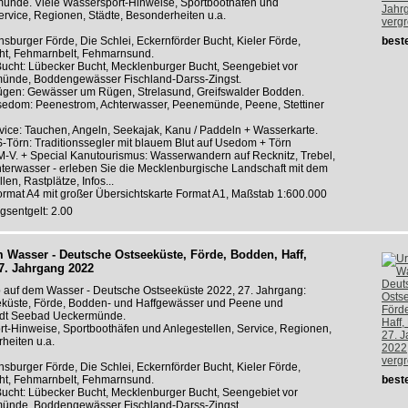
nde. Viele Wassersport-Hinweise, Sportboothäfen und
ervice, Regionen, Städte, Besonderheiten u.a.
verg
ensburger Förde, Die Schlei, Eckernförder Bucht, Kieler Förde,
beste
t, Fehmarnbelt, Fehmarnsund.
ucht: Lübecker Bucht, Mecklenburger Bucht, Seengebiet vor
ünde, Boddengewässer Fischland-Darss-Zingst.
gen: Gewässer um Rügen, Strelasund, Greifswalder Bodden.
dom: Peenestrom, Achterwasser, Peenemünde, Peene, Stettiner
vice: Tauchen, Angeln, Seekajak, Kanu / Paddeln + Wasserkarte.
Törn: Traditionssegler mit blauem Blut auf Usedom + Törn
M-V. + Special Kanutourismus: Wasserwandern auf Recknitz, Trebel,
hterwasser - erleben Sie die Mecklenburgische Landschaft mit dem
len, Rastplätze, Infos...
ormat A4 mit großer Übersichtskarte Format A1, Maßstab 1:600.000
gsentgelt: 2.00
 Wasser - Deutsche Ostseeküste, Förde, Bodden, Haff,
7. Jahrgang 2022
ub auf dem Wasser - Deutsche Ostseeküste 2022, 27. Jahrgang:
küste, Förde, Bodden- und Haffgewässer und Peene und
adt Seebad Ueckermünde.
t-Hinweise, Sportboothäfen und Anlegestellen, Service, Regionen,
heiten u.a.
verg
ensburger Förde, Die Schlei, Eckernförder Bucht, Kieler Förde,
t, Fehmarnbelt, Fehmarnsund.
beste
ucht: Lübecker Bucht, Mecklenburger Bucht, Seengebiet vor
ünde, Boddengewässer Fischland-Darss-Zingst.