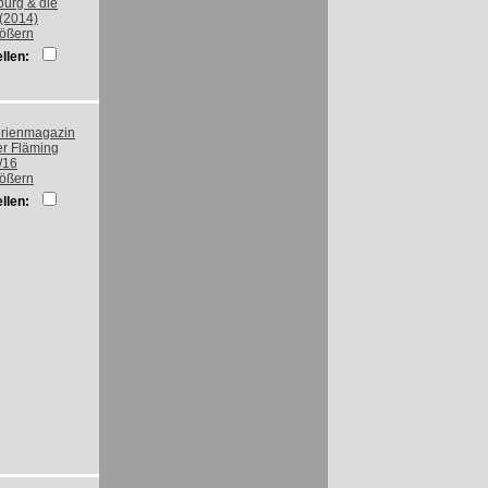
rößern
llen:
rößern
llen: