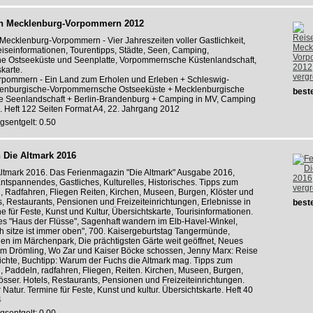
h Mecklenburg-Vorpommern 2012
ecklenburg-Vorpommern - Vier Jahreszeiten voller Gastlichkeit,
iseinformationen, Tourentipps, Städte, Seen, Camping,
e Ostseeküste und Seenplatte, Vorpommernsche Küstenlandschaft,
karte.
verg
pommern - Ein Land zum Erholen und Erleben + Schleswig-
lenburgische-Vorpommernsche Ostseeküste + Mecklenburgische
beste
 Seenlandschaft + Berlin-Brandenburg + Camping in MV, Camping
. Heft 122 Seiten Format A4, 22. Jahrgang 2012
gsentgelt: 0.50
 Die Altmark 2016
ltmark 2016. Das Ferienmagazin "Die Altmark" Ausgabe 2016,
tspannendes, Gastliches, Kulturelles, Historisches. Tipps zum
verg
 Radfahren, Fliegen Reiten, Kirchen, Museen, Burgen, Klöster und
s, Restaurants, Pensionen und Freizeiteinrichtungen, Erlebnisse in
beste
e für Feste, Kunst und Kultur, Übersichtskarte, Tourisinformationen.
es "Haus der Flüsse", Sagenhaft wandern im Elb-Havel-Winkel,
h sitze ist immer oben", 700. Kaisergeburtstag Tangermünde,
en im Märchenpark, Die prächtigsten Gärte weit geöffnet, Neues
im Drömling, Wo Zar und Kaiser Böcke schossen, Jenny Marx: Reise
ichte, Buchtipp: Warum der Fuchs die Altmark mag. Tipps zum
 Paddeln, radfahren, Fliegen, Reiten. Kirchen, Museen, Burgen,
össer. Hotels, Restaurants, Pensionen und Freizeiteinrichtungen.
 Natur. Termine für Feste, Kunst und kultur. Übersichtskarte. Heft 40
4