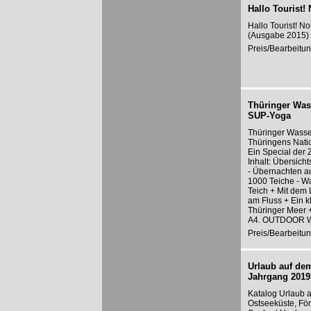
Hallo Tourist!
Hallo Tourist! N
(Ausgabe 2015) 
Preis/Bearbeitun
Thüringer Was
SUP-Yoga
Thüringer Wasse
Thüringens Nati
Ein Special der
Inhalt: Übersich
- Übernachten a
1000 Teiche - Wa
Teich + Mit dem 
am Fluss + Ein k
Thüringer Meer +
A4. OUTDOOR W
Preis/Bearbeitun
Urlaub auf de
Jahrgang 2019
Katalog Urlaub 
Ostseeküste, Fö