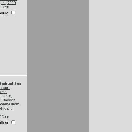
rößern
llen:
rößern
llen: