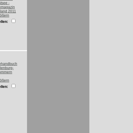
rößern
llen:
rößern
llen: