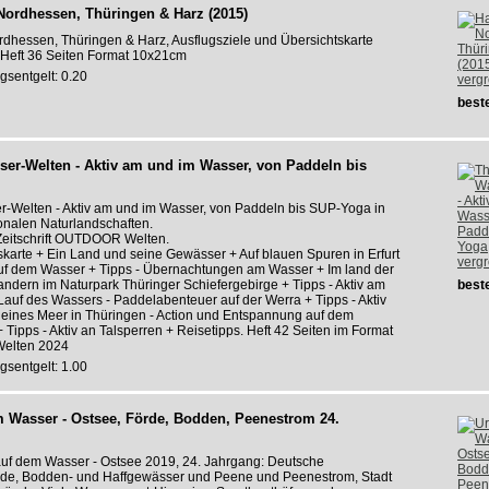
 Nordhessen, Thüringen & Harz (2015)
ordhessen, Thüringen & Harz, Ausflugsziele und Übersichtskarte
Heft 36 Seiten Format 10x21cm
gsentgelt: 0.20
verg
beste
ser-Welten - Aktiv am und im Wasser, von Paddeln bis
r-Welten - Aktiv am und im Wasser, von Paddeln bis SUP-Yoga in
onalen Naturlandschaften.
 Zeitschrift OUTDOOR Welten.
tskarte + Ein Land und seine Gewässer + Auf blauen Spuren in Erfurt
verg
uf dem Wasser + Tipps - Übernachtungen am Wasser + Im land der
ndern im Naturpark Thüringer Schiefergebirge + Tipps - Aktiv am
beste
Lauf des Wassers - Paddelabenteuer auf der Werra + Tipps - Aktiv
leines Meer in Thüringen - Action und Entspannung auf dem
 Tipps - Aktiv an Talsperren + Reisetipps. Heft 42 Seiten im Format
elten 2024
gsentgelt: 1.00
m Wasser - Ostsee, Förde, Bodden, Peenestrom 24.
auf dem Wasser - Ostsee 2019, 24. Jahrgang: Deutsche
rde, Bodden- und Haffgewässer und Peene und Peenestrom, Stadt