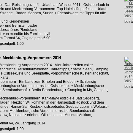
e - Das Reisemagazin für Urlaub am Wasser 2011 - Ostseeurlaub in
ein und Mecklenburg-Vorpommern: Top-Hotels für perfekten Urlaub
Strände - Baden, Sonnen, Surfen + Erlebniskarte mit Tipps für alle
verg
 und Kreidefelsen
beste
er- und Bernsteinbäder
derschönes Pferdeland
: von mondän bis Familienidyll.
im Format A4, Originalpreis 5,90
gsentgelt: 1.00
h Mecklenburg-Vorpommern 2014
ecklenburg-Vorpommern 2014 - Vier Jahreszeiten voller
fangreiche Reiseinformationen, Tourentipps, Städte, Seen, Camping,
e Ostseeküste und Seenplatte, Vorpommernsche Küstenlandschaft,
karte.
verg
pommern - Ein Land zum Erholen und Erleben + Schleswig-
lenburgische-Vorpommernsche Ostseeküste + Mecklenburgische
beste
 Seenlandschaft + Berlin-Brandenburg + Camping in MV, Camping
.
 Mecklenburg-Vorpommern, Karl-May-Festspiele Bad Segeberg,
agen, Herzlich Willkommen in der Hansestadt Rostock und dem
de, Hanse-Sail Rostock, ostseebäder, Seebad Lubmin, Wolgast -
strom, Mecklenburgische Vorpommernsche Seenlandschaft,
trow, Neustrelitz erleben, Otto Lilienthal Museum Anklam,
ormat A4, 24. Jahrgang 2014
gsentgelt: 1.00