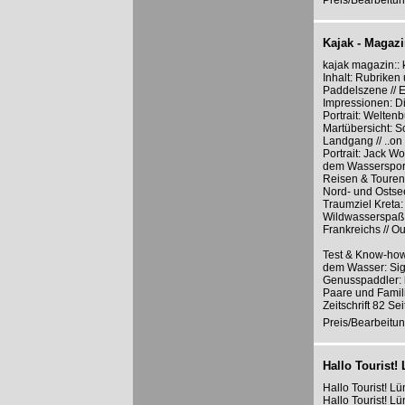
Preis/Bearbeitun
Kajak - Magaz
kajak magazin:: 
Inhalt: Rubriken
Paddelszene // E
Impressionen: Di
Portrait: Welten
Martübersicht: S
Landgang // ..on
Portrait: Jack W
dem Wassersport
Reisen & Touren:
Nord- und Ostse
Traumziel Kreta:
Wildwasserspaß 
Frankreichs // O
Test & Know-how:
dem Wasser: Sig
Genusspaddler: 
Paare und Famil
Zeitschrift 82 Se
Preis/Bearbeitun
Hallo Tourist!
Hallo Tourist! 
Hallo Tourist! L