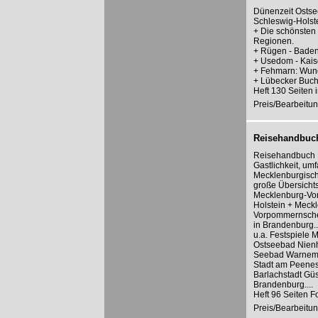
Dünenzeit Ostse
Schleswig-Holst
+ Die schönsten 
Regionen.
+ Rügen - Baden
+ Usedom - Kais
+ Fehmarn: Wun
+ Lübecker Bucht
Heft 130 Seiten 
Preis/Bearbeitun
Reisehandbuc
Reisehandbuch M
Gastlichkeit, um
Mecklenburgisch
große Übersichts
Mecklenburg-Vor
Holstein + Meck
Vorpommernsche
in Brandenburg..
u.a. Festspiele
Ostseebad Nienh
Seebad Warnemün
Stadt am Peene
Barlachstadt Güs
Brandenburg....
Heft 96 Seiten F
Preis/Bearbeitun