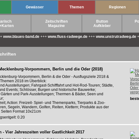
Gewässer
Themen
Regionen
arisch
Zeitschriften
Button
Po
+Karten
Magazine
Aufkleber
++
www.blaues-band.de
+++
www.fluss-radwege.de
+++
www.unstrutradweg.de
+
chriften
 Mecklenburg-Vorpommern, Berlin und die Oder (2018)
ecklenburg-Vorpommern, Berlin & die Oder - Ausflugsziele 2018 &
. Themen 2018 im Überblick:
nd Ausstellungen; Fahrgast-Schifffahrt und Hot-Rod-Touren; Städte,
und Events; Schlösser, Burgen und historische Bauwerke;
verg
, Gärten und Park-Ausstellungen; Thermen & Bäder, Seen und
ur;
beste
it; Action: Freizeit- Spiel- und Themenparks, Tierparks & Zoo-
en, Segeln, Wandern, Golfen, Reiten, Klettern; Produkte aus der
34 Seiten Format 10x21cm
gsentgelt: 0.20
- Vier Jahreszeiten voller Gastlichkeit 2017