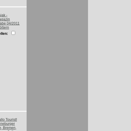
rößern
llen: