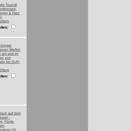
rößern
llen:
rößern
llen: