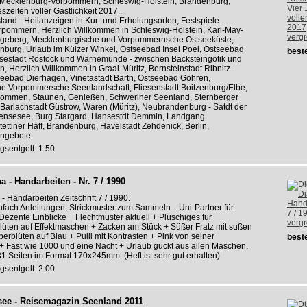
Mecklenburg-Vorpommern, Schleswig-Holstein, Brandenburg,
eszeiten voller Gastlichkeit 2017...
land - Heilanzeigen in Kur- und Erholungsorten, Festspiele
pommern, Herzlich Willkommen in Schleswig-Holstein, Karl-May-
verg
egeberg, Mecklenburgische und Vorpommernsche Ostseeküste,
burg, Urlaub im Külzer Winkel, Ostseebad Insel Poel, Ostseebad
beste
estadt Rostock und Warnemünde - zwischen Backsteingotik und
en, Herzlich Willkommen in Graal-Müritz, Bernsteinstadt Ribnitz-
eebad Dierhagen, Vinetastadt Barth, Ostseebad Göhren,
e Vorpommersche Seenlandschaft, Fliesenstadt Boitzenburg/Elbe,
kommen, Staunen, Genießen, Schweriner Seenland, Sternberger
Barlachstadt Güstrow, Waren (Müritz), Neubrandenburg - Satdt der
llensesee, Burg Stargard, Hansestdt Demmin, Landgang
ttiner Haff, Brandenburg, Havelstadt Zehdenick, Berlin,
ngebote.
gsentgelt: 1.50
a - Handarbeiten - Nr. 7 / 1990
- Handarbeiten Zeitschrift 7 / 1990.
fach Anleitungen, Strickmuster zum Sammeln... Uni-Partner für
ezente Einblicke + Flechtmuster aktuell + Plüschiges für
verg
üten auf Effektmaschen + Zacken am Stück + Süßer Fratz mit sußen
erblüten auf Blau + Pulli mit Kontrasten + Pink von seiner
beste
+ Fast wie 1000 und eine Nacht + Urlaub guckt aus allen Maschen.
t 31 Seiten im Format 170x245mm. (Heft ist sehr gut erhalten)
gsentgelt: 2.00
see - Reisemagazin Seenland 2011