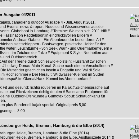
gsentgelt: 0.00
in Ausgabe 04/2011
kajaks, canadier & outdoor Ausgabe 4 - Juli, August 2011.
 und Events: news & report: Neues und Wissenswertes aus der
verg
vents: Globeboot in Hamburg // Termine: Wo man sich 2011 trifft //
e Faszination Paddelsport in eindrucksvollen Bildern //
beste
bummler Andreas Gabriel - Ein Abenteuer der besonderen Art //
chieben statt schleppen - Bootswagen, praktische Helfer für den
 the water: Leuchttürme - von See-, Warn- und Quermarkenfeuern //
olfskin - im Zeichen der Tatze // Equipment & Style: Neuheiten aus
- und Outdoorbereich
 Auf der Treene durch Schleswig-Holstein: Flussfahrt zwischen
e // Ludwig-Donau-Main-Kanal: Suche nach einem Verschollenen //
 Die Mutter der griechichen Inseln // Engadin und Val di Sole:
im Hochsommer // Der Hérault: Wildwasser-Kleinod im Süden
utdoorspaß im Okertal/Harz: Kommt ins Abenteuerland!
 Fit und gesund: richtig routieren im Kajak // Zeichensprache auf
nale und Richtzeichen richtig deuten // Basecamp-Equipment für
kleine Outdoor-Ofenkunde // Gumotex Scout: Schlauchkanu für
ien.
iten plus Sonderteil kajak special. Originalpreis 5,00
gsentgelt: 3.00
 Lüneburger Heide, Bremen, Hamburg & die Elbe (2014)
Lüneburger Heide, Bremen, Hamburg & die Elbe (2014)
üneburger Heide, Bremen, Hamburg & die Elbe. Ausflugsziele 2014 &