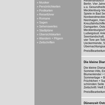
Reisehandbuch 
» Musiker
Berlin. Vier Jahr
» Persönlichkeiten
u.a. Gesundheits
Mecklenburg-Vor
» Postkarten
Spiele in Bad S
» Reiseführer
Nordwestmecklen
» Romane
Nienhagen, Hans
» Sagen
Kreuzfahrtschiff
» Sehenswertes
Damgarten, Osts
Mecklenburgisch
» Stadtpläne
Ludwigslust: An
» Übersichtskarten
Seenlandschaft, 
» Wandern + Pilgern
vier Tore am To
» Zeitschriften
Ueckermünde, Ste
Übernachtungsa
Preis/Bearbeitun
Die kleine Dian
Die kleine Diana 
Sommer-Hits, Ein
Blumenkinder + D
Sommertage + Bl
Früchtchen + Sup
schönsten Seite 
Zeitschrift / Hef
Preis/Bearbeitun
Dünenzeit Ost