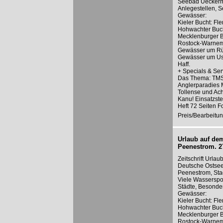
Seebad Ueckermü
Anlegestellen, S
Gewässer:
Kieler Bucht: Fl
Hohwachter Buch
Mecklenburger B
Rostock-Warnem
Gewässer um Rü
Gewässer um Use
Haff.
+ Specials & Ser
Das Thema: TMS-
Anglerparadies 
Tollense und Ac
Kanu! Einsatzstel
Heft 72 Seiten F
Preis/Bearbeitun
Urlaub auf dem
Peenestrom. 2
Zeitschrift Urla
Deutsche Ostsee
Peenestrom, St
Viele Wasserspor
Städte, Besonder
Gewässer:
Kieler Bucht: Fl
Hohwachter Buch
Mecklenburger B
Rostock-Warnem