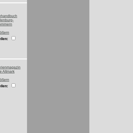
rößern
llen:
rößern
llen: