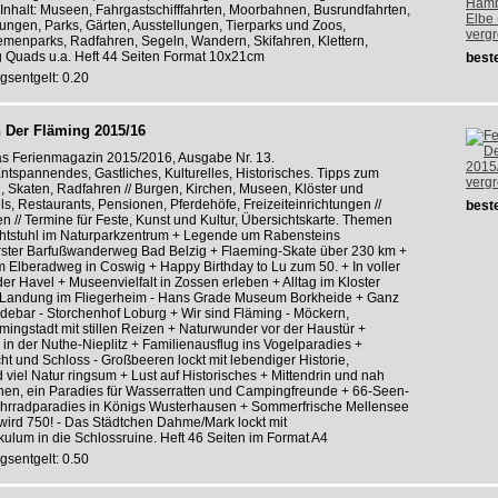
 Inhalt: Museen, Fahrgastschifffahrten, Moorbahnen, Busrundfahrten,
rungen, Parks, Gärten, Ausstellungen, Tierparks und Zoos,
verg
hemenparks, Radfahren, Segeln, Wandern, Skifahren, Klettern,
g Quads u.a. Heft 44 Seiten Format 10x21cm
beste
gsentgelt: 0.20
 Der Fläming 2015/16
as Ferienmagazin 2015/2016, Ausgabe Nr. 13.
tspannendes, Gastliches, Kulturelles, Historisches. Tipps zum
verg
 Skaten, Radfahren // Burgen, Kirchen, Museen, Klöster und
els, Restaurants, Pensionen, Pferdehöfe, Freizeiteinrichtungen //
beste
 // Termine für Feste, Kunst und Kultur, Übersichtskarte. Themen
chtstuhl im Naturparkzentrum + Legende um Rabensteins
Erster Barfußwanderweg Bad Belzig + Flaeming-Skate über 230 km +
 Elberadweg in Coswig + Happy Birthday to Lu zum 50. + In voller
er Havel + Museenvielfalt in Zossen erleben + Alltag im Kloster
 Landung im Fliegerheim - Hans Grade Museum Borkheide + Ganz
debar - Storchenhof Loburg + Wir sind Fläming - Möckern,
mingstadt mit stillen Reizen + Naturwunder vor der Haustür +
in der Nuthe-Nieplitz + Familienausflug ins Vogelparadies +
t und Schloss - Großbeeren lockt mit lebendiger Historie,
d viel Natur ringsum + Lust auf Historisches + Mittendrin und nah
chen, ein Paradies für Wasserratten und Campingfreunde + 66-Seen-
rradparadies in Königs Wusterhausen + Sommerfrische Mellensee
wird 750! - Das Städtchen Dahme/Mark lockt mit
akulum in die Schlossruine. Heft 46 Seiten im Format A4
gsentgelt: 0.50