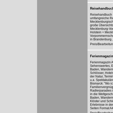
Reisehandbuc
Reisehandbuch M
umfangreiche Re
Mecklenburgisch
große Übersichts
Mecklenburg-Vor
Holstein + Meck
Vorpommernsche
in Brandenburg..
Preis/Bearbeitun
Ferienmagazin
Ferienmagazin A
Sehenswertes, En
Baden, Wandern,
Schlösser, Hotel
der Natur, Termin
u.a. Spektakulär
Bismarck: "Wo ic
Familienvergnüg
Radlerparadies 
in die Weltgesch
Baden, Wandern,
Klöster und Schl
Erlebnisse in der
Seiten Format A