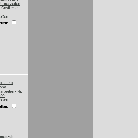
rößern
llen:
rößern
llen: